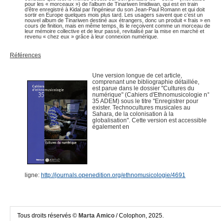
pour les « morceaux ») de l’album de Tinariwen Imidiwan, qui est en train
d’être enregistré à Kidal par l’ingénieur du son Jean-Paul Romann et qui doit
sortir en Europe quelques mois plus tard. Les usagers savent que c’est un
nouvel album de Tinariwen destiné aux étrangers, donc un produit « frais » en
cours de finition, mais en même temps, ils le reçoivent comme un morceau de
leur mémoire collective et de leur passé, revitalisé par la mise en marché et
revenu « chez eux » grâce à leur connexion numérique.
Références
Une version longue de cet article,
comprenant une bibliographie détaillée,
est parue dans le dossier "Cultures du
numérique" (Cahiers d'Ethnomusicologie n°
35 ADEM)
sous le titre "Enregistrer pour
exister. Technocultures musicales au
Sahara, de la colonisation à la
globalisation".
Cette version est accessible
également en
ligne:
http://journals.openedition.org/ethnomusicologie/4691
Tous droits réservés ©
Marta Amico
/
Colophon, 2025.