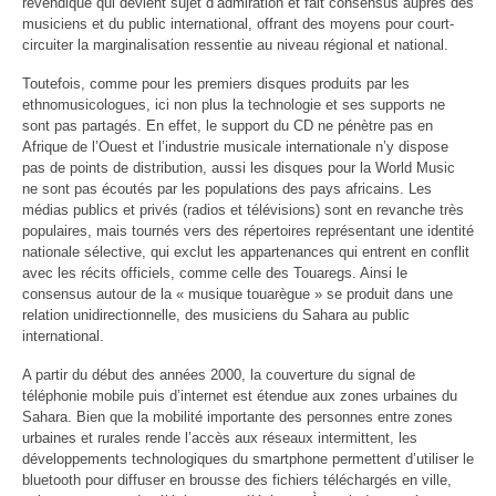
revendiqué qui devient sujet d’admiration et fait consensus auprès des
musiciens et du public international, offrant des moyens pour court-
circuiter la marginalisation ressentie au niveau régional et national.
Toutefois, comme pour les premiers disques produits par les
ethnomusicologues, ici non plus la technologie et ses supports ne
sont pas partagés. En effet, le support du CD ne pénètre pas en
Afrique de l’Ouest et l’industrie musicale internationale n’y dispose
pas de points de distribution, aussi les disques pour la World Music
ne sont pas écoutés par les populations des pays africains. Les
médias publics et privés (radios et télévisions) sont en revanche très
populaires, mais tournés vers des répertoires représentant une identité
nationale sélective, qui exclut les appartenances qui entrent en conflit
avec les récits officiels, comme celle des Touaregs. Ainsi le
consensus autour de la « musique touarègue » se produit dans une
relation unidirectionnelle, des musiciens du Sahara au public
international.
A partir du début des années 2000, la couverture du signal de
téléphonie mobile puis d’internet est étendue aux zones urbaines du
Sahara. Bien que la mobilité importante des personnes entre zones
urbaines et rurales rende l’accès aux réseaux intermittent, les
développements technologiques du smartphone permettent d’utiliser le
bluetooth pour diffuser en brousse des fichiers téléchargés en ville,