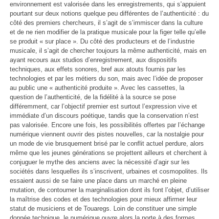
environnement est valorisée dans les enregistrements, qui s’appuient
pourtant sur deux notions quelque peu différentes de l’authenticité : du
côté des premiers chercheurs, il s’agit de s’immiscer dans la culture
et de ne rien modifier de la pratique musicale pour la figer telle qu’elle
se produit « sur place ». Du côté des producteurs et de l’industrie
musicale, il s’agit de chercher toujours la même authenticité, mais en
ayant recours aux studios d’enregistrement, aux dispositifs
techniques, aux effets sonores, bref aux atouts fournis par les
technologies et par les métiers du son, mais avec l’idée de proposer
au public une « authenticité produite ». Avec les cassettes, la
question de l’authenticité, de la fidélité à la source se pose
différemment, car l’objectif premier est surtout l’expression vive et
immédiate d’un discours poétique, tandis que la conservation n’est
pas valorisée. Encore une fois, les possibilités offertes par l’échange
numérique viennent ouvrir des pistes nouvelles, car la nostalgie pour
un mode de vie brusquement brisé par le conflit actuel perdure, alors
même que les jeunes générations se projettent ailleurs et cherchent à
conjuguer le mythe des anciens avec la nécessité d’agir sur les
sociétés dans lesquelles ils s’inscrivent, urbaines et cosmopolites. Ils
essaient aussi de se faire une place dans un marché en pleine
mutation, de contourner la marginalisation dont ils font l’objet, d’utiliser
la maîtrise des codes et des technologies pour mieux affirmer leur
statut de musiciens et de Touaregs. Loin de constituer une simple
donnée technique, le numérique ouvre alors la porte à des formes