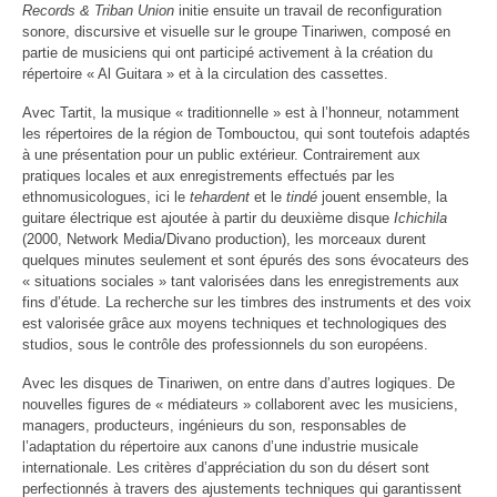
Records & Triban Union
initie ensuite un travail de reconfiguration
sonore, discursive et visuelle sur le groupe Tinariwen, composé en
partie de musiciens qui ont participé activement à la création du
répertoire « Al Guitara » et à la circulation des cassettes.
Avec Tartit, la musique « traditionnelle » est à l’honneur, notamment
les répertoires de la région de Tombouctou, qui sont toutefois adaptés
à une présentation pour un public extérieur. Contrairement aux
pratiques locales et aux enregistrements effectués par les
ethnomusicologues, ici le
tehardent
et le
tindé
jouent ensemble, la
guitare électrique est ajoutée à partir du deuxième disque
Ichichila
(2000, Network Media/Divano production), les morceaux durent
quelques minutes seulement et sont épurés des sons évocateurs des
« situations sociales » tant valorisées dans les enregistrements aux
fins d’étude. La recherche sur les timbres des instruments et des voix
est valorisée grâce aux moyens techniques et technologiques des
studios, sous le contrôle des professionnels du son européens.
Avec les disques de Tinariwen, on entre dans d’autres logiques. De
nouvelles figures de « médiateurs » collaborent avec les musiciens,
managers, producteurs, ingénieurs du son, responsables de
l’adaptation du répertoire aux canons d’une industrie musicale
internationale. Les critères d’appréciation du son du désert sont
perfectionnés à travers des ajustements techniques qui garantissent