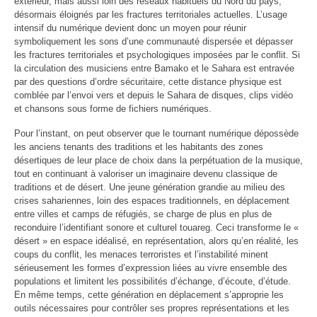
extérieur, mais aussi loin des réseaux habituels du Nord du pays,
désormais éloignés par les fractures territoriales actuelles. L’usage
intensif du numérique devient donc un moyen pour réunir
symboliquement les sons d’une communauté dispersée et dépasser
les fractures territoriales et psychologiques imposées par le conflit. Si
la circulation des musiciens entre Bamako et le Sahara est entravée
par des questions d’ordre sécuritaire, cette distance physique est
comblée par l’envoi vers et depuis le Sahara de disques, clips vidéo
et chansons sous forme de fichiers numériques.
Pour l’instant, on peut observer que le tournant numérique dépossède
les anciens tenants des traditions et les habitants des zones
désertiques de leur place de choix dans la perpétuation de la musique,
tout en continuant à valoriser un imaginaire devenu classique de
traditions et de désert. Une jeune génération grandie au milieu des
crises sahariennes, loin des espaces traditionnels, en déplacement
entre villes et camps de réfugiés, se charge de plus en plus de
reconduire l’identifiant sonore et culturel touareg. Ceci transforme le «
désert » en espace idéalisé, en représentation, alors qu’en réalité, les
coups du conflit, les menaces terroristes et l’instabilité minent
sérieusement les formes d’expression liées au vivre ensemble des
populations et limitent les possibilités d’échange, d’écoute, d’étude.
En même temps, cette génération en déplacement s’approprie les
outils nécessaires pour contrôler ses propres représentations et les