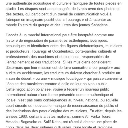
une authenticité acoustique et culturelle fabriquée de toutes pièces en
studio. Les disques sont accompagnés de livrets avec des photos et
des textes, qui participent d’un travail de communication voué à
fabriquer un imaginaire positif des « Touaregs » et à raconter au
monde l’histoire du groupe et des luttes des jeunes Sahariens.
L’accès à un marché international peut être interprété comme une
histoire de négociation de paramètres esthétiques, scéniques,
acoustiques et identitaires entre des figures dichotomiques, musiciens
et producteurs, Touaregs et Occidentaux, porte-paroles culturels et
professionnels des machines et du business, responsables de
l’enracinement et des traductions. Si les musiciens considèrent
désormais que leur mission est de faire connaître « leur peuple » aux
auditeurs occidentaux, les traducteurs doivent chercher à produire un
« son du désert » ou une « musique touarègue » qui puisse convenir à
l’écoute des musiciens comme à celle de leur nouveau public.
Cette négociation polarisée, vouée à fédérer un nouveau public
international autour d’une forme présentée comme authentique et
locale, n’est pas sans conséquences au niveau national, puisqu’elle
court-circuite de nouveau le manque de reconnaissance du public et
des institutions des pays d’origine des musiciens. En effet, depuis les
années 1980, certains artistes maliens, comme Ali Farka Touré,
Amadou Bagayoko ou Salif Keita, ont réussi à obtenir une place de
choix dans les deux sphères culturelles, l’une locale et régionale,