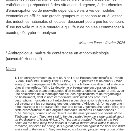
esthétiques qui répondent à des situations d’urgence, à des chemins
d’émancipation ou de nouvelle dépendance vis à vis de modèles
économiques affiliés aux grands groupes multinationaux ou à l’essor
des industries nationales et locales, dessinant peu à peu les contours
d’une nouvelle musique touarègue qu’il faut de nouveau commencer à
écouter, décrypter et analyser.
Mise en ligne : février 2025
* Anthropologue, maître de conférences en ethnomusicologie
(université Rennes 2)
Notes
1.
Les enregistrements 86-A et 86-B de Laura Boulton sont intitulés « French
Sudan. Timbuktu, Tuareg Tribe » (1957 : 7). Le premier est un chant (« War
song »), accompagné au luth
tehardent
, sur « la bravoure d’un chef et de son
cheval merveilleux Yali ». Le deuxième présente une succession de trois
pièces chantées et accompagnées d’un membranophone (water drum), avec
une description de la technique vocale, des significations et de l’organologie
de l’instrument, dont le nom vernaculaire
tindé
n’est pas noté. Ces
descriptions musicales sont rattachées à des descriptions de traits culturels
qui structurent les connaissances des peuples d’Afrique. Ici, l’on écoute une «
tribu touareg » qui se caractérise par une tenue vestimentaire particulière, une
fierté aristocratique et des origines nomades, berbères et sahariennes :
"The Tuaregs, nomads of the desert, are the most picturesque people of the
Timbuktu region. They are said to be descended from the same original stock
as the Berbers of North Africa. The Tuaregs are called “People of the Veil”
because the men wrap their heads in a native-woven cloth which is never
removed, not even for eating. It is a great protection against the heat and wind
and sand of the desert. They are fierce, aristocratic people, very proud of the