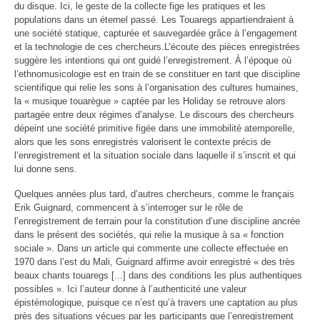
du disque. Ici, le geste de la collecte fige les pratiques et les
populations dans un éternel passé. Les Touaregs appartiendraient à
une société statique, capturée et sauvegardée grâce à l’engagement
et la technologie de ces chercheurs.
L’écoute des pièces enregistrées
suggère les intentions qui ont guidé l’enregistrement. À l’époque où
l’ethnomusicologie est en train de se constituer en tant que discipline
scientifique qui relie les sons à l’organisation des cultures humaines,
la « musique touarègue » captée par les Holiday se retrouve alors
partagée entre deux régimes d’analyse. Le discours des chercheurs
dépeint une société primitive figée dans une immobilité atemporelle,
alors que les sons enregistrés valorisent le contexte précis de
l’enregistrement et la situation sociale dans laquelle il s’inscrit et qui
lui donne sens.
Quelques années plus tard, d’autres chercheurs, comme le français
Erik Guignard, commencent à s’interroger sur le rôle de
l’enregistrement de terrain pour la constitution d’une discipline ancrée
dans le présent des sociétés, qui relie la musique à sa « fonction
sociale ». Dans un article qui commente une collecte effectuée en
1970 dans l’est du Mali, Guignard affirme avoir enregistré « des très
beaux chants touaregs [...] dans des conditions les plus authentiques
possibles ». Ici l’auteur donne à l’authenticité une valeur
épistémologique, puisque ce n’est qu’à travers une captation au plus
près des situations vécues par les participants que l’enregistrement