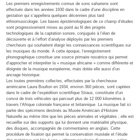
Les premiers enregistrements connus de sons sahariens sont
effectués dans les années 1930 dans le cadre d’une discipline en
gestation qui s’appellera quelques décennies plus tard
ethnomusicologie. Les bases épistémologiques de ce champ d’études
sont progressivement mises au point au fil des progrès
technologiques de la captation sonore, conjugués à l’élan de
découverte et à l’effort d’analyse déployés par les premiers
chercheurs qui souhaitent élargir les connaissances scientifiques sur
les musiques du monde. À cette époque, l’enregistrement
phonographique constitue une source primaire novatrice qui permet
d’approcher et interpréter la « musique africaine » comme différente et
éloignée de la musique européenne, mais dotée elle aussi d’un
ancrage historique.
Les toutes premières collectes, effectuées par la chercheuse
américaine Laura Boulton en 1934, environ 360 pièces, sont captées
dans le cadre de l’expédition scientifique Straus, constituée d’un
convoi de trois véhicules qui parcourt plus de 12 000 kilomètres à
travers l’Afrique coloniale française et britannique. La musique fait ici
partie des spécimens destinés au Musée Américain d’Histoire
Naturelle au même titre que les pièces animales et végétales ; elle est
recueillie sur des supports qui lui donnent une matérialité physique,
des disques, accompagnés de commentaires en anglais. Cette
procédure de fixation qui permet la conservation muséale et l’étude