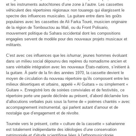
et les instruments autochtones d’une zone à l’autre. Les cassettes
véhiculent des répertoires régionaux non touaregs qui élargissent le
spectre des influences musicales. La guitare entre dans les goûts
populaires avec les cassettes de Ali Farka Touré, musicien originaire
de la région de Tombouctou au Mali, ou du Front Polisario,
mouvement politique du Sahara occidental dont les compositions
engagées servent de modèle pour des nouveaux projets musicaux et
militants.
C’est avec ces influences que les
ishumar
, jeunes hommes évoluant
dans un milieu social dépourvu des repères du nomadisme ancien et
sans véritable intégration avec les nouveaux États-nations, s’initient à
la guitare. À partir de la fin des années 1970, la cassette devient le
moyen de circulation du nouveau répertoire qu’ils composent entre les
milieux désertiques et urbains, appelé « Al Guitara » ou simplement «
Guitare ». Enregistré lors de soirées conviviales et de festivités, ce
répertoire porte une parole déclinée au présent, d’abord déclamée lors
d’allocutions verbales puis sous la forme de « poèmes chantés » avec
accompagnement instrumental, qui parlent autant d’amour et de
nostalgie que d’engagement et de révolte.
Tournée vers le présent, cette « culture de la cassette » saharienne
est totalement indépendante des idéologies d’une conservation
patrimoniale et d’étude scientifique liées à l’ethnomusicologie