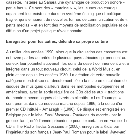
cassette, instaure au Sahara une dynamique de production sonore «
par le bas ». Ce sont des « marginaux », les jeunes
ishumar
qui
organisent leur existence dans un système écologique et politique
fragile, qui s’emparent de nouvelles formes de communication et de «
petits medias » et en font des moyens de mobilisation populaire et de
diffusion d’un projet politique révolutionnaire.
Enregistrer pour les autres, défendre sa propre culture
Au milieu des années 1990, alors que la circulation des cassettes est
entravée par les autorités de plusieurs pays africains qui prennent au
sérieux leur potentiel subversif, les sons du désert commencent à être
intégrés dans un tout nouveau circuit, celui de la World Music, en
plein essor depuis les années 1980. La création de cette nouvelle
catégorie mondialisée est directement liée à la mise en circulation de
disques de musiques d’ailleurs dans les métropoles européennes et
américaines, avec la sortie régulière de CDs dédiés aux « traditions
du monde » accompagnés de livrets explicatifs. « Les Touaregs »
sont promus dans ce nouveau marché depuis 1996, à la sortie d’un
premier CD intitulé « Amazagh » (1996). Ce disque est enregistré en
Belgique pour le label
Fonti Musicali
- T
raditions du monde
- par le
groupe Tartit, créé l’année précédente pour l’e
xportation en Europe. Le
CD « The Radio Tisdas Sessions » (2000), enregistré à Kidal par
l’ingénieur du son français Jean-Paul Romann pour le label
Wayward