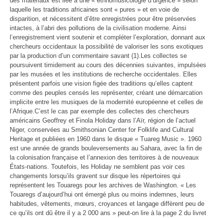
des matériaux est liée à une « ethnomusicologie d’urgence » selon
laquelle les traditions africaines sont « pures » et en voie de
disparition, et nécessitent d’être enregistrées pour être préservées
intactes, à l’abri des pollutions de la civilisation moderne. Ainsi
l’enregistrement vient soutenir et compléter l’exploration, donnant aux
chercheurs occidentaux la possibilité de valoriser les sons exotiques
par la production d’un commentaire savant (1).
Les collectes se
poursuivent timidement au cours des décennies suivantes, impulsées
par les musées et les institutions de recherche occidentales. Elles
présentent parfois une vision figée des traditions qu’elles captent
comme des peuples censés les représenter, créant une démarcation
implicite entre les musiques de la modernité européenne et celles de
l’Afrique.
C’est le cas par exemple des collectes des chercheurs
américains Geoffrey et Finola Holiday dans l’Aïr, région de l’actuel
Niger, conservées au Smithsonian Center for Folklife and Cultural
Heritage et publiées en 1960 dans le disque « Tuareg Music ». 1960
est une année de grands bouleversements au Sahara, avec la fin de
la colonisation française et l’annexion des territoires à de nouveaux
États-nations. Toutefois, les Holiday ne semblent pas voir ces
changements lorsqu’ils gravent sur disque les répertoires qui
représentent les Touaregs pour les archives de Washington. « Les
Touaregs d’aujourd’hui ont émergé plus ou moins indemnes, leurs
habitudes, vêtements, mœurs, croyances et langage diffèrent peu de
ce qu’ils ont dû être il y a 2 000 ans » peut-on lire à la page 2 du livret