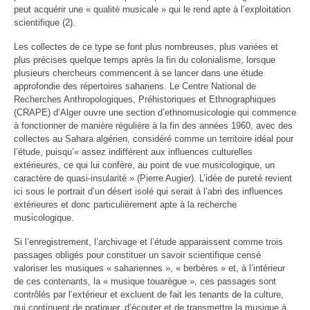
peut acquérir une « qualité musicale » qui le rend apte à l’exploitation
scientifique (2).
Les collectes de ce type se font plus nombreuses, plus variées et
plus précises quelque temps après la fin du colonialisme, lorsque
plusieurs chercheurs commencent à se lancer dans une étude
approfondie des répertoires sahariens. Le Centre National de
Recherches Anthropologiques, Préhistoriques et Ethnographiques
(CRAPE) d’Alger ouvre une section d’ethnomusicologie qui commence
à fonctionner de manière régulière à la fin des années 1960, avec des
collectes au Sahara algérien, considéré comme un territoire idéal pour
l’étude, puisqu’« assez indifférent aux influences culturelles
extérieures, ce qui lui confère, au point de vue musicologique, un
caractère de quasi-insularité » (Pierre Augier). L’idée de pureté revient
ici sous le portrait d’un désert isolé qui serait à l’abri des influences
extérieures et donc particulièrement apte à la recherche
musicologique.
Si l’enregistrement, l’archivage et l’étude apparaissent comme trois
passages obligés pour constituer un savoir scientifique censé
valoriser les musiques « sahariennes », « berbères » et, à l’intérieur
de ces contenants, la « musique touarègue », ces passages sont
contrôlés par l’extérieur et excluent de fait les tenants de la culture,
qui continuent de pratiquer, d’écouter et de transmettre la musique à