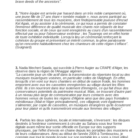
brave deeds of the ancestors".
2.
"
Notre équipe est arrivée par hasard dans un très noble campement où,
une jeune fille de 17 ans étant « tombée malade », nous avons participé au
rassemblement de tous les musiciens, dont l’indispensable joueuse d’imzad
Kel Agais, et pu assister à la cérémonie, ce qui nous a permis de constater
l’immense différence de qualité musicale des chants non séparés de leur
fonction sociale, et de ceux qui sont enregistrés au cours d’un rassemblement
effectué par ou pour l’observateur extérieur ; les Touaregs ont en effet honte
de toute exhibition individuelle. Lorsqu’a lieu un cérémonial renforçant la
cohésion du groupe et présentant un intérêt commun, la gêne paralysante
qu’on rencontre habituellement chez les chanteurs de cette région s’efface".
(Guignard)
3.
Nadia Mecheri-Saada, qui succède à Pierre Augier au CRAPE d’Alger, les
observe dans la région de l’Ahaggar algérien :
"La cassette joue un rôle actif dans la transmission du répertoire local ou des
musiques touarègues voisines, en particulier celles de l’Adghagh. En effet,
lorsqu’ils s’en vont sur leurs chantiers en début de saison froide, les hommes
emportent avec eux les cassettes enregistrées au village durant les fêtes
d’été. Ils s’en nourriront dans leur isolement d’immigrés, ce qui fait d’eux des
conservateurs potentiels du patrimoine musical. Mais, se trouvant d’autre part
à un niveau plus large de communication par leurs contacts avec des
hommes venus de toutes les régions d’Algérie ainsi que des pays frontaliers
méridionaux (Mali et Niger principalement), ces villageois vont également
s’alimenter, par copie de cassettes, en musiques étrangères qu’ils écouteront
pour leur plaisir et qu’ils transmettront ensuite aux femmes des villages".
4.
Parfois les deux sphères, locale et internationale, s’inversent : les disques
destinés à l’extérieur commencent à circuler au Sahara sous leur forme
digitale avant même leur sortie officielle en Europe sur des supports
physiques, par l’effet d’envois en chaine depuis les portables des musiciens et
de leurs collaborateurs. Ainsi au début de l’année 2009 à Tombouctou, je
constate que tout le monde écoute sur son portable les « sons » (mot utilisé