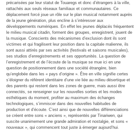
précarisées par leur statut de Touaregs et donc d’étrangers à la ville,
rattachés aux seuls réseaux familiaux et communautaires. Ce
déplacement forcé joue un rôle sur le plan musical notamment auprès
de la jeune génération, plus encline à s’intéresser aux
développements numériques. En effet les jeunes déplacés fréquentent
le milieu musical citadin, forment des groupes, enregistrent, jouent de
la musique. Conscients des mécanismes d’exclusion dont ils sont
victimes et qui fragilisent leur position dans la capitale malienne, ils
sont aussi attirés par ses activités (festivals et saisons musicales),
ses studios d’enregistrements et ses opportunités. La question de
l’enregistrement et de l’écoute de la musique se mue ici en une
question de positionnement dans une société étrangère, bien
qu’englobée dans les « pays d’origine ». Être en ville signifie certes
s’éloigner du référent identitaire d’une vie liée au milieu désertique et
des parents qui restent dans les zones de guerre, mais aussi être
connectés, se renseigner sur les nouvelles sorties et les modes
esthétiques du moment, profiter au maximum des échanges
technologiques, s’immiscer dans des nouvelles habitudes de
production et d’écoute. C’est ainsi que de nouvelles différenciations
se créent entre sons « anciens », représentés par Tinariwen, qui
suscite unanimement une grande admiration et nostalgie, et sons «
nouveaux », qui commencent tout juste à émerger aujourd’hui.