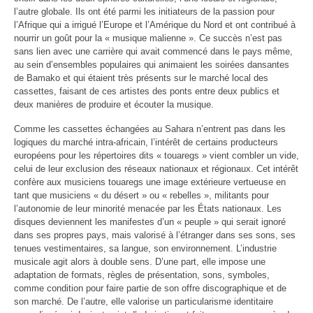
l’autre globale. Ils ont été parmi les initiateurs de la passion pour
l’Afrique qui a irrigué l’Europe et l’Amérique du Nord et ont contribué à
nourrir un goût pour la « musique malienne ». Ce succès n’est pas
sans lien avec une carrière qui avait commencé dans le pays même,
au sein d’ensembles populaires qui animaient les soirées dansantes
de Bamako et qui étaient très présents sur le marché local des
cassettes, faisant de ces artistes des ponts entre deux publics et
deux manières de produire et écouter la musique.
Comme les cassettes échangées au Sahara n’entrent pas dans les
logiques du marché intra-africain, l’intérêt de certains producteurs
européens pour les répertoires dits « touaregs » vient combler un vide,
celui de leur exclusion des réseaux nationaux et régionaux. Cet intérêt
confère aux musiciens touaregs une image extérieure vertueuse en
tant que musiciens « du désert » ou « rebelles », militants pour
l’autonomie de leur minorité menacée par les États nationaux. Les
disques deviennent les manifestes d’un « peuple » qui serait ignoré
dans ses propres pays, mais valorisé à l’étranger dans ses sons, ses
tenues vestimentaires, sa langue, son environnement. L’industrie
musicale agit alors à double sens. D’une part, elle impose une
adaptation de formats, règles de présentation, sons, symboles,
comme condition pour faire partie de son offre discographique et de
son marché. De l’autre, elle valorise un particularisme identitaire