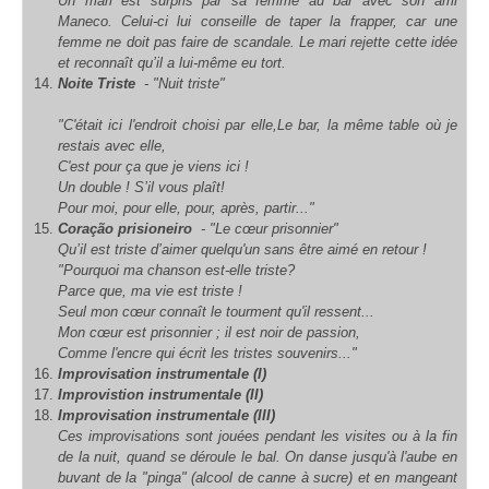
Un mari est surpris par sa femme au bar avec son ami
Maneco. Celui-ci lui conseille de taper la frapper, car une
femme ne doit pas faire de scandale. Le mari rejette cette idée
et reconnaît qu’il a lui-même eu tort.
Noite Triste
- "Nuit triste"
"C'était ici l'endroit choisi par elle,
Le bar, la même table où je
restais avec elle,
C'est pour ça que je viens ici !
Un double ! S’il vous plaît!
Pour moi, pour elle, pour, après, partir..."
Coração prisioneiro
- "Le cœur prisonnier"
Qu’il est triste d’aimer quelqu'un sans être aimé en retour !
"Pourquoi ma chanson est-elle triste?
Parce que, ma vie est triste !
Seul mon cœur connaît le tourment qu'il ressent...
Mon cœur est prisonnier ; il est noir de passion,
Comme l'encre qui écrit les tristes souvenirs..."
Improvisation instrumentale (I)
Improvistion instrumentale (II)
Improvisation instrumentale (III)
Ces improvisations sont jouées pendant les visites ou à la fin
de la nuit, quand se déroule le bal. On danse jusqu'à l'aube en
buvant de la "pinga" (alcool de canne à sucre) et en mangeant