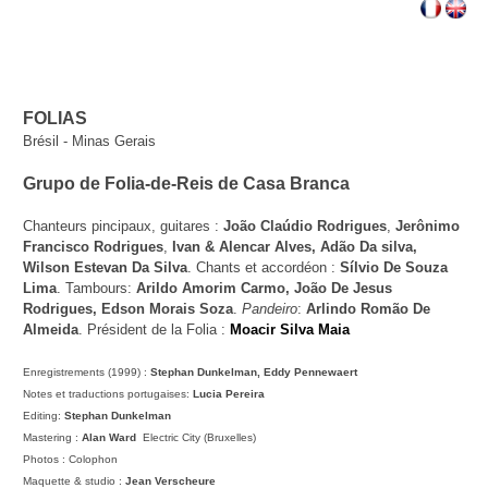
FOLIAS
Brésil - Minas Gerais
Grupo de Folia-de-Reis de Casa Branca
Chanteurs pincipaux, guitares :
Jo
ã
o Cla
ú
dio Rodrigues
,
Jerônimo
Francisco Rodrigues
,
Ivan & Alencar Alves, Ad
ã
o Da silva,
Wilson Estevan Da Silva
.
Chants et accordéon :
S
í
lvio De Souza
Lima
. Tambours:
Arildo Amorim Carmo, Jo
ã
o De Jesus
Rodrigues, Edson Morais Soza
.
Pandeiro
:
Arlindo Rom
ã
o De
Almeida
.
Président de la Folia :
Moacir Silva Maia
Enregistrements (1999) :
Stephan Dunkelman, Eddy Pennewaert
Notes et traductions portugaises:
Lucia Pereira
Editing:
Stephan Dunkelman
Mastering :
Alan Ward
­ Electric City (Bruxelles)
Photos : Colophon
Maquette & studio :
Jean Verscheure