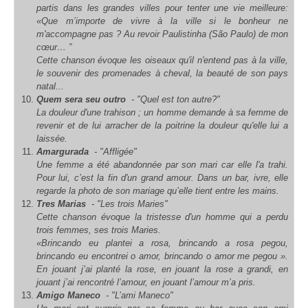
partis dans les grandes villes pour tenter une vie meilleure:
«Que m’importe de vivre à la ville si le bonheur ne
m'accompagne pas ? Au revoir Paulistinha (São Paulo) de mon
cœur… ”
Cette chanson évoque les oiseaux qu'il n'entend pas à la ville,
le souvenir des promenades à cheval, la beauté de son pays
natal...
Quem sera seu outro
- "Quel est ton autre?"
La douleur d'une trahison ; un homme demande à sa femme de
revenir et de lui arracher de la poitrine la douleur qu'elle lui a
laissée.
Amargurada
- "Affligée"
Une femme a été abandonnée par son mari car elle l'a trahi.
Pour lui, c’est la fin d'un grand amour. Dans un bar, ivre, elle
regarde la photo de son mariage qu’elle tient entre les mains.
Tres Marias
- "Les trois Maries"
Cette chanson évoque la tristesse d'un homme qui a perdu
trois femmes, ses trois Maries.
«Brincando eu plantei a rosa, brincando a rosa pegou,
brincando eu encontrei o amor, brincando o amor me pegou ».
En jouant j’ai planté la rose, en jouant la rose a grandi, en
jouant j’ai rencontré l’amour, en jouant l’amour m’a pris.
Amigo Maneco
- "L’ami Maneco"