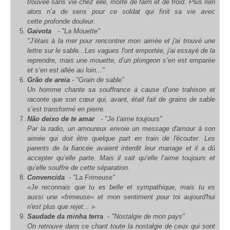
trouvée sans vie chez elle, morte de faim et de froid. Plus rien
alors n’a de sens pour ce soldat qui finit sa vie avec
cette profonde douleur.
Gaivota
- "La Mouette"
"J'étais à la mer pour rencontrer mon aimée et j'ai trouvé une
lettre sur le sable...Les vagues l'ont emportée, j'ai essayé de la
reprendre, mais une mouette, d’un plongeon s’en est emparée
et s’en est allée au loin..."
Grão de areia
- "Grain de sable"
Un homme chante sa souffrance à cause d’une trahison et
raconte que son cœur qui, avant, était fait de grains de sable
s’est transformé en pierre.
Não deixo de te amar
- "Je t'aime toujours"
Par la radio, un amoureux envoie un message d'amour à son
aimée qui doit être quelque part en train de l'écouter. Les
parents de la fiancée avaient interdit leur mariage et il a dû
accepter qu’elle parte. Mais il sait qu’elle l’aime toujours et
qu’elle souffre de cette séparation.
Convencida
- "La Frimeuse"
«Je reconnais que tu es belle et sympathique, mais tu es
aussi une «frimeuse» et mon sentiment pour toi aujourd'hui
n'est plus que rejet... »
Saudade da minha terra
- "Nostalgie de mon pays"
On retrouve dans ce chant toute la nostalgie de ceux qui sont