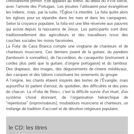
christianisme primitif. Elle apparaît au Brésil, au début du XVIe siècle,
avec l’arrivée des Portugais. Les jésuites l’utilisaient pour évangéliser
les indiens, mais, par la suite, l’Église l’a interdite. La
folia
quitte alors
les églises pour se répandre dans les rues et dans les campagnes.
Selon la croyance populaire, la
folia
est une fête réservée aux pauvres
qui existe depuis la naissance de Jésus. Les participants sont donc
traditionnellement des agriculteurs et des travailleurs issus des
couches sociales les moins favorisées.
La
Folia
de Casa Branca compte une vingtaine de chanteurs et de
chanteurs musiciens. Ces derniers jouent de la guitare, du
pandeiro
(tambourin à sonnailles), de l'accordéon, du
cavaquinho
(instrument à
cordes plus petit que la guitare, d’origine portugaise) et du tambour.
Des drapeaux, des images, des déguisements de clowns médiévaux,
des casques et des bâtons constituent les ornements du groupe.
A l’origine, les chants étaient inspirés des textes de l’Évangile, mais
aujourd'hui ils parlent d'amour, du quotidien, des difficultés et des joies
de chacun. La «Folia de Reis», c'est la difficile survie d'un rituel, d'un
système choral étonnant, de l’organisation hiérarchique de
"repentistas" (improvisateurs), troubadours musiciens et chanteurs, un
mélange de tradition d’accueil et de dévotion religieuse populaire.
le CD: les titres