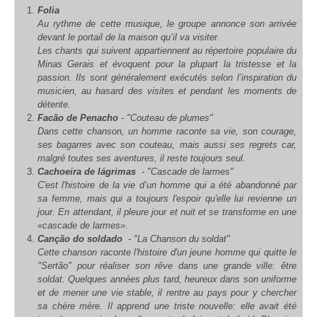
F
olia
Au rythme de cette musique, le groupe annonce son arrivée
devant le portail de la maison qu’il va visiter.
Les chants qui suivent appartiennent au répertoire populaire du
Minas Gerais et évoquent pour la plupart la tristesse et la
passion. Ils sont généralement exécutés selon l’inspiration du
musicien, au hasard des visites et pendant les moments de
détente.
Facão de Penacho
- "Couteau de plumes"
Dans cette chanson, un homme raconte sa vie, son courage,
ses bagarres avec son couteau, mais aussi ses regrets car,
malgré toutes ses aventures, il reste toujours seul.
Cachoeira de lágrimas
- "Cascade de larmes"
C'est l'histoire de la vie d’un homme qui a été abandonné par
sa femme, mais qui a toujours l'espoir qu'elle lui revienne un
jour. En attendant, il pleure jour et nuit et se transforme en une
«cascade de larmes».
Canção do soldado
- "La Chanson du soldat"
Cette chanson raconte l'histoire d'un jeune homme qui quitte le
"Sertão" pour réaliser son rêve dans une grande ville: être
soldat. Quelques années plus tard, heureux dans son uniforme
et de mener une vie stable, il rentre au pays pour y chercher
sa chère mère. Il apprend une triste nouvelle: elle avait été