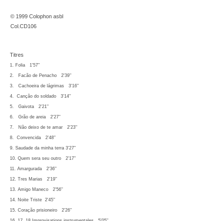
© 1999 Colophon asbl
Col.CD106
Titres
1. F
olia 1'57''
2.
Facão de Penacho 2'39''
3. Cachoeira de lágrimas 3'16''
4. Canção do soldado 3'14''
5. Gaivota 2'21''
6. Grão de areia 2'27''
7. Não deixo de te amar 2'23''
8. Convencida 2'48''
9. Saudade da minha terra 3'27''
10. Quem sera seu outro 2'17''
11. Amargurada 2'36''
12. Tres Marias 2'19''
13. Amigo Maneco 2'56''
14. Noite Triste 2'45''
15. Coração prisioneiro 2'26''
16, 17, 18 Improvisations instrumentales 5'05''