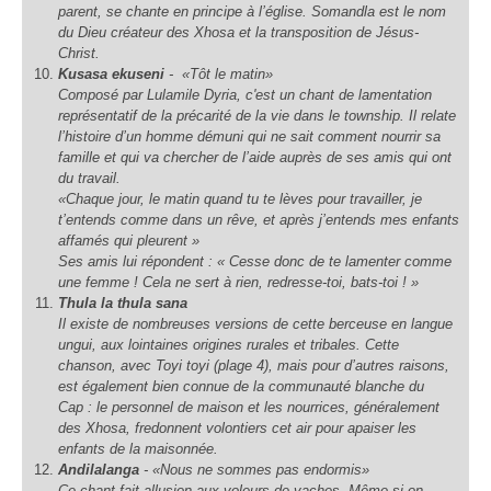
parent, se chante en principe à l’église. Somandla est le nom
du Dieu créateur des Xhosa et la transposition de Jésus-
Christ.
Kusasa ekuseni
-
«Tôt le matin»
Composé par Lulamile Dyria, c'est un chant de lamentation
représentatif de la précarité de la vie dans le
township
. Il relate
l’histoire d’un homme démuni qui ne sait comment nourrir sa
famille et qui va chercher de l’aide auprès de ses amis qui ont
du travail.
«Chaque jour, le matin quand tu te lèves pour travailler, je
t’entends comme dans un rêve, et après j’entends mes enfants
affamés qui pleurent »
Ses amis lui répondent :
« Cesse donc de te lamenter comme
une femme !
Cela ne sert à rien, redresse-toi, bats-toi ! »
Thula la thula sana
Il existe de nombreuses versions de cette berceuse en langue
ungui
, aux lointaines origines rurales et tribales. Cette
chanson, avec Toyi toyi (plage 4), mais pour d’autres raisons,
est également bien connue de la communauté blanche du
Cap : le personnel de maison et les nourrices, généralement
des Xhosa, fredonnent volontiers cet air pour apaiser les
enfants de la maisonnée.
Andilalanga
-
«Nous ne sommes pas endormis»
Ce chant fait allusion aux voleurs de vaches. Même si on