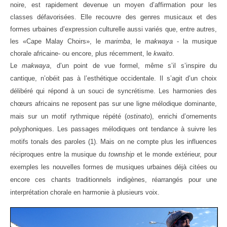
noire, est rapidement devenue un moyen d’affirmation pour les
classes défavorisées. Elle recouvre des genres musicaux et des
formes urbaines d’expression culturelle aussi variés que, entre autres,
les «Cape Malay Choirs», le
marimba
, le
makwaya
- la musique
chorale africaine- ou encore, plus récemment, le
kwaito
.
Le
makwaya
, d’un point de vue formel, même s’il s’inspire du
cantique, n’obéit pas à l’esthétique occidentale. Il s’agit d’un choix
délibéré qui répond à un souci de syncrétisme. Les harmonies des
chœurs africains ne reposent pas sur une ligne mélodique dominante,
mais sur un motif rythmique répété (
ostinato
), enrichi d’ornements
polyphoniques. Les passages mélodiques ont tendance à suivre les
motifs tonals des paroles (1). Mais on ne compte plus les influences
réciproques entre la musique du
township
et le monde extérieur, pour
exemples les nouvelles formes de musiques urbaines déjà citées ou
encore ces chants traditionnels indigènes, réarrangés pour une
interprétation chorale en harmonie à plusieurs voix.