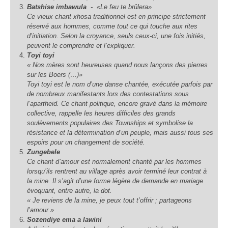
Batshise imbawula
-
«Le feu te brûlera»
Ce vieux chant xhosa traditionnel est en principe strictement
réservé aux hommes, comme tout ce qui touche aux rites
d’initiation. Selon la croyance, seuls ceux-ci, une fois initiés,
peuvent le comprendre et l’expliquer.
Toyi toyi
« Nos mères sont heureuses quand nous lançons des pierres
sur les Boers (…)»
Toyi toyi est le nom d’une danse chantée, exécutée parfois par
de nombreux manifestants lors des contestations sous
l’apartheid. Ce chant politique, encore gravé dans la mémoire
collective, rappelle les heures difficiles des grands
soulèvements populaires des
Townships
et symbolise la
résistance et la détermination d’un peuple, mais aussi tous ses
espoirs pour un changement de société.
Zungebele
Ce chant d’amour est normalement chanté par les hommes
lorsqu’ils rentrent au village après avoir terminé leur contrat à
la mine. Il s’agit d’une forme légère de demande en mariage
évoquant, entre autre, la dot.
« Je reviens de la mine, je peux tout t’offrir ; partageons
l’amour »
Sozendiye ema a lawini