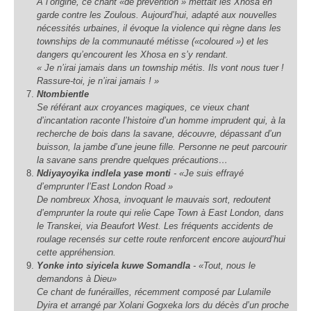
A l’origine, ce chant «de prévention » mettait les Xhosa en
garde contre les Zoulous. Aujourd’hui, adapté aux nouvelles
nécessités urbaines, il évoque la violence qui règne dans les
townships
de la communauté métisse («coloured ») et les
dangers qu’encourent les Xhosa en s’y rendant.
« Je n’irai jamais dans un
township
métis. Ils vont nous tuer !
Rassure-toi, je n’irai jamais ! »
Ntombientle
Se référant aux croyances magiques, ce vieux chant
d’incantation raconte l’histoire d’un homme imprudent qui, à la
recherche de bois dans la savane, découvre, dépassant d’un
buisson, la jambe d’une jeune fille. Personne ne peut parcourir
la savane sans prendre quelques précautions…
Ndiyayoyika indlela yase monti
-
«Je suis effrayé
d’emprunter l’East London Road »
De nombreux Xhosa, invoquant le mauvais sort, redoutent
d’emprunter la route qui relie Cape Town à East London, dans
le Transkei, via Beaufort West. Les fréquents accidents de
roulage recensés sur cette route renforcent encore aujourd’hui
cette appréhension.
Yonke into siyicela kuwe Somandla
-
«Tout, nous le
demandons à Dieu»
Ce chant de funérailles, récemment composé par Lulamile
Dyira et arrangé par Xolani Gogxeka lors du décès d’un proche