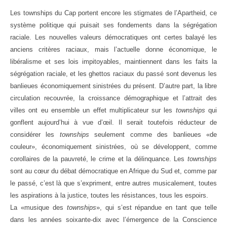
Les townships du Cap portent encore les stigmates de l’Apartheid, ce
système politique qui puisait ses fondements dans la ségrégation
raciale. Les nouvelles valeurs démocratiques ont certes balayé les
anciens critères raciaux, mais l’actuelle donne économique, le
libéralisme et ses lois impitoyables, maintiennent dans les faits la
ségrégation raciale, et les ghettos raciaux du passé sont devenus les
banlieues économiquement sinistrées du présent. D’autre part, la libre
circulation recouvrée, la croissance démographique et l’attrait des
villes ont eu ensemble un effet multiplicateur sur les
townships
qui
gonflent aujourd’hui à vue d’œil. Il serait toutefois réducteur de
considérer les
townships
seulement comme des banlieues «de
couleur», économiquement sinistrées, où se développent, comme
corollaires de la pauvreté, le crime et la délinquance. Les
townships
sont au cœur du débat démocratique en Afrique du Sud et, comme par
le passé, c’est là que s’expriment, entre autres musicalement, toutes
les aspirations à la justice, toutes les résistances, tous les espoirs.
La «musique des
townships
», qui s’est répandue en tant que telle
dans les années soixante-dix avec l’émergence de la Conscience