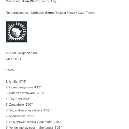
Mastering :
Alan Ward
(Electric City)
Remerciements :
Christian Syren
(Making Music / Cape Town)
© 2000 Colophon asbl
Col.CD104
Titres
1. Umlilo 0’45’’
2. Dumbumayimayi 4’12’’
3. Batshise imbawula 6’13’’
4. Toyi Toyi 5’18’’
5. Zungebele 3’02’’
6. Sozendiye ema a lawini 4’09’’
7. Ntombientle 3’56’’
8. Ndiyayoyika indlela yase monti 2’45’’
9. Yonke into siyicela ... Somandla 5’36’’