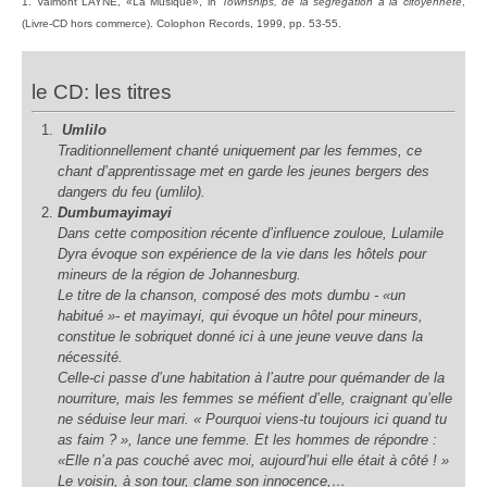
1. Valmont LAYNE, «La Musique», in
Townships, de la ségrégation à la citoyenneté
,
(Livre-CD hors commerce). Colophon Records, 1999, pp. 53-55.
le CD: les titres
Umlilo
Traditionnellement chanté uniquement par les femmes, ce
chant d’apprentissage met en garde les jeunes bergers des
dangers du feu (umlilo).
Dumbumayimayi
Dans cette composition récente d’influence zouloue, Lulamile
Dyra évoque son expérience de la vie dans les hôtels pour
mineurs de la région de Johannesburg.
Le titre de la chanson, composé des mots
dumbu
- «un
habitué »- et
mayimayi
, qui évoque un hôtel pour mineurs,
constitue le sobriquet donné ici à une jeune veuve dans la
nécessité.
Celle-ci passe d’une habitation à l’autre pour quémander de la
nourriture, mais les femmes se méfient d’elle, craignant qu’elle
ne séduise leur mari. « Pourquoi viens-tu toujours ici quand tu
as faim ? », lance une femme. Et les hommes de répondre :
«Elle n’a pas couché avec moi, aujourd’hui elle était à côté ! »
Le voisin, à son tour, clame son innocence,…