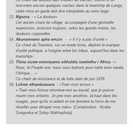
rencontre encore quelques vaches dans le
township
de Langa,
cette mise en garde doit être interprétée au sens large.
Mgoma
- « La douleur»
Cet ancien chant de village, accompagné d’une gestuelle
expressive, exorcise toujours, selon les grands-mères, les
douleurs corporelles.
Akunamvano apha emzin
-
« Il n’y a pas d’unité »
Ce chant du Transkei, sur un mode triste, déplore le manque
d’unité politique, à l’origine entre les tribus, aujourd’hui dans les
townships
.
T
hina sizwe esimnyama sikhalela izwelethu i Africa
-
«
Nous, le Peuple noir, nous nous battons pour notre terre natale,
l’Afrique… »
Ce chant de résistance et de lutte date de juin 1976.
Loliwe sthanduasana
-
«Train mon amour »
«
Train mon Amour emmène-moi au travail, que je puisse
nourrir mes enfants. Je prie mes ancêtres, là-haut dans les
nuages, pour qu’ils m’aident et me donnent la force de me
réveiller pour attraper mon train». (Composition : Nceba
Gongxeka et Sobry Makhuphula)