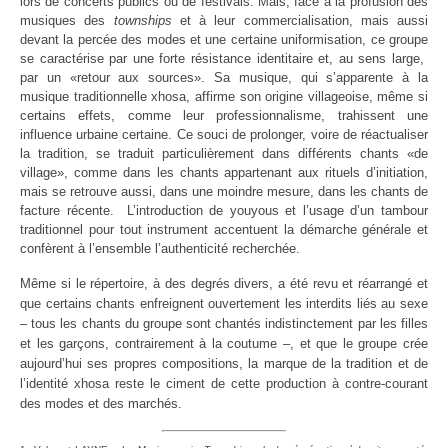
lors de concerts publics ou de festivals. Mais, face à la profusion des
musiques des
townships
et à leur commercialisation, mais aussi
devant la percée des modes et une certaine uniformisation, ce groupe
se caractérise par une forte résistance identitaire et, au sens large,
par un «retour aux sources». Sa musique, qui s’apparente à la
musique traditionnelle xhosa, affirme son origine villageoise, même si
certains effets, comme leur professionnalisme, trahissent une
influence urbaine certaine. Ce souci de prolonger, voire de réactualiser
la tradition, se traduit particulièrement dans différents chants «de
village», comme dans les chants appartenant aux rituels d’initiation,
mais se retrouve aussi, dans une moindre mesure, dans les chants de
facture récente. L’introduction de youyous et l’usage d’un tambour
traditionnel pour tout instrument accentuent la démarche générale et
confèrent à l’ensemble l’authenticité recherchée.
Même si le répertoire, à des degrés divers, a été revu et réarrangé et
que certains chants enfreignent ouvertement les interdits liés au sexe
– tous les chants du groupe sont chantés indistinctement par les filles
et les garçons, contrairement à la coutume –, et que le groupe crée
aujourd’hui ses propres compositions, la marque de la tradition et de
l’identité xhosa reste le ciment de cette production à contre-courant
des modes et des marchés.