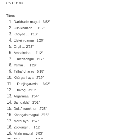
Col.CD109
Titres
Darkhadin magtal 3’52’’
Olin khalzan … 1’17’’
Khoyee … 1’13’’
Elstein ganga 1’20’’
Orgil … 2’23’’
Ambaindaa … 1’12’’
…medsengui 1’17’’
Yamar … 1’29’’
Talbaï charag 5’18’’
Khürgani aya 2’19’’
…Dunjingaravin … 3’02’’
…tovog 3’19’’
Aligarmaa 1’54’’
Samgaldaï 2’01’’
Delteï tsenkher 2’25’’
Khangain magtal 2’16’’
Mörni aya 1’57’’
Zöölöngin … 1’12’’
Altaïn magtal 3’03’’