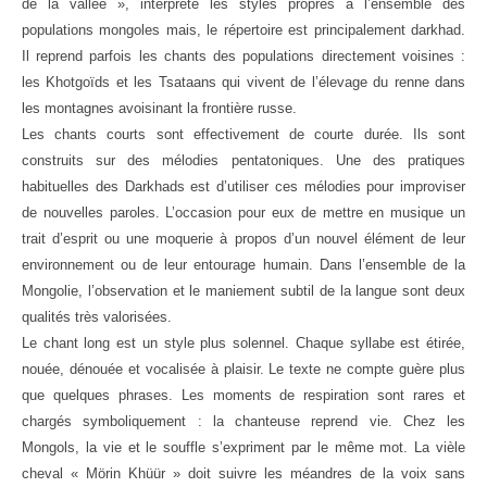
de la vallée », interprète les styles propres à l’ensemble des
populations mongoles mais, le répertoire est principalement darkhad.
Il reprend parfois les chants des populations directement voisines :
les Khotgoïds et les Tsataans qui vivent de l’élevage du renne dans
les montagnes avoisinant la frontière russe.
Les chants courts sont effectivement de courte durée. Ils sont
construits sur des mélodies pentatoniques. Une des pratiques
habituelles des Darkhads est d’utiliser ces mélodies pour improviser
de nouvelles paroles. L’occasion pour eux de mettre en musique un
trait d’esprit ou une moquerie à propos d’un nouvel élément de leur
environnement ou de leur entourage humain. Dans l’ensemble de la
Mongolie, l’observation et le maniement subtil de la langue sont deux
qualités très valorisées.
Le chant long est un style plus solennel. Chaque syllabe est étirée,
nouée, dénouée et vocalisée à plaisir. Le texte ne compte guère plus
que quelques phrases. Les moments de respiration sont rares et
chargés symboliquement : la chanteuse reprend vie. Chez les
Mongols, la vie et le souffle s’expriment par le même mot. La vièle
cheval « Mörin Khüür » doit suivre les méandres de la voix sans