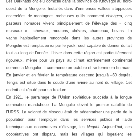
Les Darkhads ont élu domicile dans la province de Khövsgöl au nord-
ouest de la Mongolie. Installés dans d’immenses vallées steppiques
encerclées de montagnes rocheuses qu’ils nomment
chichged
, ces
pasteurs nomades vivent principalement de l’élevage des « cinq
museaux » : chevaux, moutons, chèvres, chameaux, bovins. La
vache habituellement rencontrée dans les autres provinces de
Mongolie est remplacée ici par le yack, seul capable de donner du lait
tout au long de l’année. L’hiver dans cette région est particulièrement
rigoureux, même pour un pays au climat extrêmement continental
comme la Mongolie. Il commence en octobre et se terminera fin mars.
En janvier et en février, la température descend jusqu’à –50 degrés.
Tengis est situé dans le coude d’une rivière au nord du village. Cet
endroit est réputé pour sa froidure.
En 1921, le parrainage de l’Union soviétique succéda à la longue
domination mandchoue. La Mongolie devint le premier satellite de
l’URSS. La volonté de Moscou était de sédentariser une partie de la
population pour l’employer dans les services publics et l’aide
technique aux coopératives d’élevage, les
Negdel
. Aujourd’hui, ces
coopératives ont disparu, mais les villages qui logeaient les