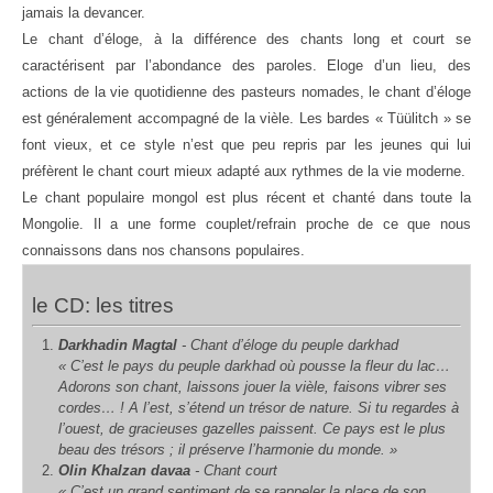
jamais la devancer.
Le chant d’éloge, à la différence des chants long et court se
caractérisent par l’abondance des paroles. Eloge d’un lieu, des
actions de la vie quotidienne des pasteurs nomades, le chant d’éloge
est généralement accompagné de la vièle. Les bardes « Tüülitch » se
font vieux, et ce style n’est que peu repris par les jeunes qui lui
préfèrent le chant court mieux adapté aux rythmes de la vie moderne.
Le chant populaire mongol est plus récent et chanté dans toute la
Mongolie. Il a une forme couplet/refrain proche de ce que nous
connaissons dans nos chansons populaires.
le CD: les titres
Darkhadin Magtal
- Chant d’éloge du peuple darkhad
« C’est le pays du peuple darkhad où pousse la fleur du lac…
Adorons son chant, laissons jouer la vièle, faisons vibrer ses
cordes… ! A l’est, s’étend un trésor de nature. Si tu regardes à
l’ouest, de gracieuses gazelles paissent. Ce pays est le plus
beau des trésors ; il préserve l’harmonie du monde. »
Olin Khalzan davaa
- Chant court
« C’est un grand sentiment de se rappeler la place de son