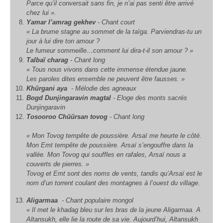
Parce qu’il conversait sans fin, je n’ai pas senti être arrivé
chez lui ».
Yamar l’amrag gekhev
- Chant court
« La brume stagne au sommet de la taïga. Parviendras-tu un
jour à lui dire ton amour ?
Le fumeur sommeille…comment lui dira-t-il son amour ? »
Talbaï charag
- Chant long
« Tous nous vivons dans cette immense étendue jaune.
Les paroles dites ensemble ne peuvent être fausses. »
Khürgani aya
- Mélodie des agneaux
Bogd Dunjingaravin magtal
- Eloge des monts sacrés
Dunjingaravin
Tosooroo Chüürsan tovog
- Chant long
« Mon Tovog tempête de poussière.
Arsaï me heurte le côté.
Mon Emt tempête de poussière.
Arsaï s’engouffre dans la
vallée.
Mon Tovog qui souffles en rafales,
Arsaï nous a
couverts de pierres. »
Tovog et Emt sont des noms de vents, tandis qu’Arsaï est le
nom d’un torrent coulant des montagnes à l’ouest du village.
Aligarmaa
- Chant populaire mongol
« Il met le
khadag
bleu sur les bras de la jeune Aligarmaa. A
Altansukh, elle lie la route de sa vie. Aujourd’hui, Altansukh