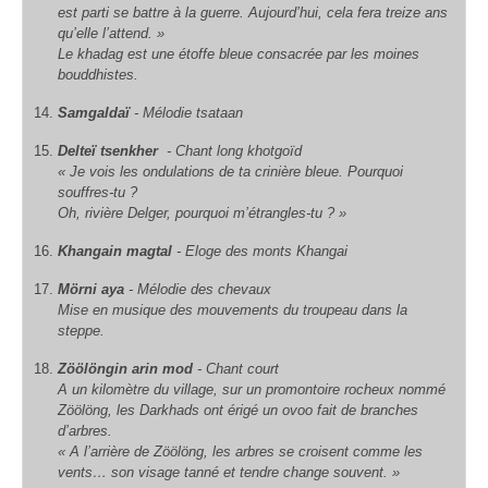
est parti se battre à la guerre. Aujourd’hui, cela fera treize ans
qu’elle l’attend. »
Le
khadag
est une étoffe bleue consacrée par les moines
bouddhistes.
Samgaldaï
- Mélodie tsataan
Delteï tsenkher
- Chant long khotgoïd
« Je vois les ondulations de ta crinière bleue. Pourquoi
souffres-tu ?
Oh, rivière Delger, pourquoi m’étrangles-tu ? »
Khangain magtal
- Eloge des monts Khangai
Mörni aya
- Mélodie des chevaux
Mise en musique des mouvements du troupeau dans la
steppe.
Zöölöngin arin mod
- Chant court
A un kilomètre du village, sur un promontoire rocheux nommé
Zöölöng, les Darkhads ont érigé un
ovoo
fait de branches
d’arbres.
« A l’arrière de Zöölöng, les arbres se croisent comme les
vents… son visage tanné et tendre change souvent. »