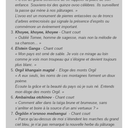
enfance. Souviens-toi des quinze
ovoo
célèbres. Ils surveillent
la passe qui mène à nos pâturages. »
L’
ovoo
est un monument de pierres entassées ou de troncs
d’arbres entrecroisés qui signale la présence d’esprits ou
commémore un événement important.
Khoyee, khoyee, khoyee
- Chant court
« Oublié Tomee, homme de sagesse, mais non la mélodie de
sa chanson… »
Elstein Ganga
- Chant court
« Mon pays est orné de sable. Je vois ce mirage au loin
comme je vois mon troupeau qui s’éloigne et devient toujours
plus blanc. »
Orgil khangain magtal
- Eloge des monts Orgil
« A eux seuls, les noms de ces montagnes forment un doux
poème.
Ecoute la grâce et la beauté du pays où je suis né. Entends
mon éloge des monts Orgil. »
Ambaindaa otchinov
- Chant court
« Comment aller dans la taïga brune et brumeuse, sans
s’arrêter et boire à la source d’un ami vertueux ? »
Örgöön n’orsnoo medsengui
- Chant court
« Parce qu’au-dessus de moi s’étendent les marches du grand
ciel bleu, je n’ai pas remarqué la nouvelle herbe du pâturage.