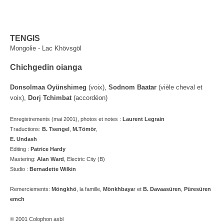
TENGIS
Mongolie - Lac Khövsgöl
Chichgedin oianga
Donsolmaa Oyünshimeg
(voix),
Sodnom Baatar
(vièle cheval et
voix),
Dorj Tchimbat
(accordéon)
Enregistrements (mai 2001), photos et notes
:
Laurent Legrain
Traductions:
B. Tsengel
,
M.Tömör
,
E. Undash
Editing :
Patrice Hardy
Mastering:
Alan Ward
, Electric City (B)
Studio :
Bernadette Wilkin
Remerciements:
Möngkhö
, la famille,
Mönkhbaya
r et
B. Davaasüren
,
Püresüren
emch
© 2001 Colophon asbl