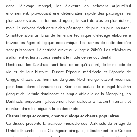
dans l’élevage mongol, les éleveurs en achètent aujourd’hui
énormément, provoquant une détérioration rapide des pâturages les
plus accessibles. En termes d’argent, ils sont de plus en plus riches,
mais ils doivent évoluer sur des pâturages de plus en plus pauvres.
S’institue alors un bras de fer entre technique d’élevage élaborée à
travers les âges et logique économique. Les armes de cette dernière
sont puissantes. L’électricité arrive au village à 20h00. Les téléviseurs
s’allument et les
sitcoms
vantent le mode de vie occidental.
Reste que les Darkhads sont fiers de ce qu’ils sont, de leur mode de
vie et de leur histoire. Durant l’époque médiévale et l’épopée de
Cinggis-Khaan, ces hommes du grand Nord mongol étaient reconnus
pour leurs dons chamaniques. Bien que parlant le mongol khalkha
(langue de l’ethnie dominante et langue officielle de la Mongolie), les
Darkhads perpétuent jalousement leur dialecte à l’accent traînant et
montant dans les aigus à la fin des mots.
Chants longs et courts, chants d’éloge et chants populaires
Ce disque présente la pratique musicale des Darkhads du village de
Rintchinlkhumbe. Le « Chichgedin oianga », littéralement le « Groupe