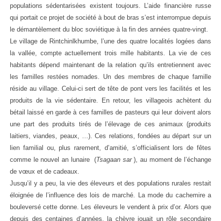
populations sédentarisées existent toujours. L’aide financière russe
qui portait ce projet de société à bout de bras s’est interrompue depuis
le démantèlement du bloc soviétique à la fin des années quatre-vingt.
Le village de Rintchinlkhumbe, l’une des quatre localités logées dans
la vallée, compte actuellement trois mille habitants. La vie de ces
habitants dépend maintenant de la relation qu’ils entretiennent avec
les familles restées nomades. Un des membres de chaque famille
réside au village. Celui-ci sert de tête de pont vers les facilités et les
produits de la vie sédentaire. En retour, les villageois achètent du
bétail laissé en garde à ces familles de pasteurs qui leur doivent alors
une part des produits tirés de l’élevage de ces animaux (produits
laitiers, viandes, peaux, …). Ces relations, fondées au départ sur un
lien familial ou, plus rarement, d’amitié, s’officialisent lors de fêtes
comme le nouvel an lunaire (
Tsagaan sar
), au moment de l’échange
de vœux et de cadeaux.
Jusqu’il y a peu, la vie des éleveurs et des populations rurales restait
éloignée de l’influence des lois de marché. La mode du cachemire a
bouleversé cette donne. Les éleveurs le vendent à prix d’or. Alors que
depuis des centaines d’années, la chèvre jouait un rôle secondaire