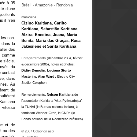
tuée à 95
Brésil - Amazonie - Rondonia
ité d’une
uelle ils
musiciens
s il n’en
Cizino Karitiana, Carlito
Karitiana, Sebastião Karitiana,
Alzira, Enedina, Joana, Maria
 les non-
Benita, Maria das Graças, Rosa,
 dans la
Jakesilene et Sarita Karitiana
aller des
llé comme
Enregistrements
(décembre 2004, février
e siècle.
& décembre 2005), notes et photos:
loyés du
Didier Demolin,
Luciana Storto
e contact
Mastering:
Alan Ward
/ Electric City
ale, dans
Studio: Colophon
nnes. Au
dèrent de
Remerciements:
Nelson Karitiana
de
sultèrent
l’association Karitiana ‘Akot Pytim’adnipa’,
Karitiana
la FUNAI (le Bureau national indien), la
 vitesse
fondation Wenner-Gren, le CNPq (le
Fonds national de la Recherche brésilien)
que et de
fé ou des
© 2007 Colophon asbl
e marché,