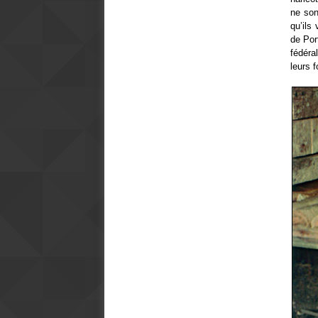
ne son
qu’ils
de Por
fédéra
leurs 