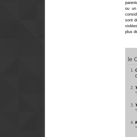
parent
ou un
consid
sont d
violée
plus d
le 
"