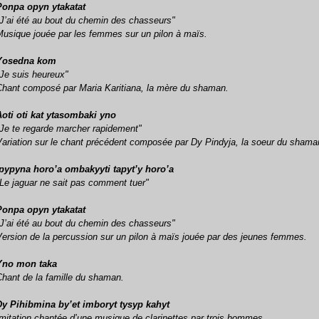
Ponpa opyn ytakatat
"J’ai été au bout du chemin des chasseurs"
Musique jouée par les femmes sur un pilon à maïs.
Yosedna kom
"Je suis heureux"
Chant composé par Maria Karitiana, la mère du shaman.
Aoti oti kat ytasombaki yno
"Je te regarde marcher rapidement"
V
ariation sur le chant précédent composée par Dy Pindyja, la soeur du shama
Ipypyna horo’a ombakyyti tapyt’y horo’a
"Le jaguar ne sait pas comment tuer"
Ponpa opyn ytakatat
"J’ai été au bout du chemin des chasseurs"
Version de la percussion sur un pilon à maïs jouée par des jeunes femmes.
Yno mon taka
Chant de la famille du shaman.
Dy Pihibmina by’et imboryt tysyp kahyt
Imitation chantée d’une musique de clarinettes par trois hommes.