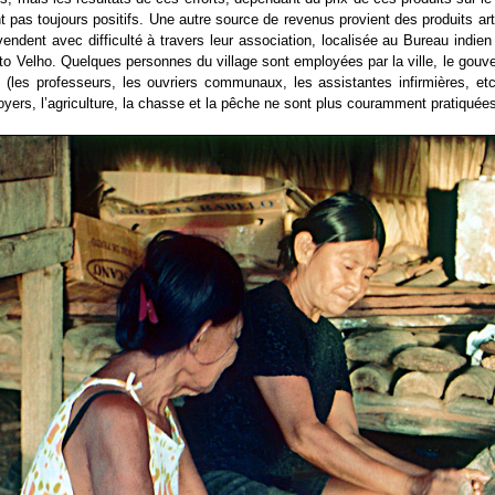
t pas toujours positifs. Une autre source de revenus provient des produits ar
 vendent avec difficulté à travers leur association, localisée au Bureau indie
to Velho. Quelques personnes du village sont employées par la ville, le gou
l (les professeurs, les ouvriers communaux, les assistantes infirmières, et
foyers, l’agriculture, la chasse et la pêche ne sont plus couramment pratiquée