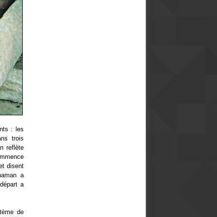
nts : les
ans trois
n reflète
 commence
et disent
shaman a
 départ a
ystème de