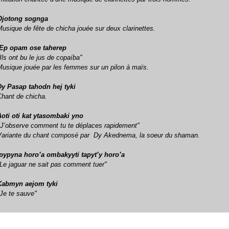
Ojotong sognga
Musique de fête de
chicha
jouée sur deux clarinettes.
’Ep opam ose taherep
Ils ont bu le jus de copaíba"
Musique jouée par les femmes sur un pilon à maïs.
Dy Pasap tahodn hej tyki
Chant de
chicha
.
Aoti oti kat ytasombaki yno
"
J’observe comment tu te déplaces rapidement"
Variante du chant composé par Dy Akednema, la soeur du shaman.
Ipypyna horo’a ombakyyti tapyt’y horo’a
Le jaguar ne sait pas comment tuer"
Kabmyn aejom tyki
"Je te sauve"