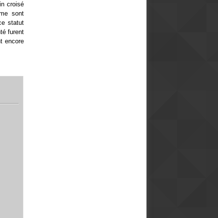
in croisé
mme sont
e statut
té furent
nt encore