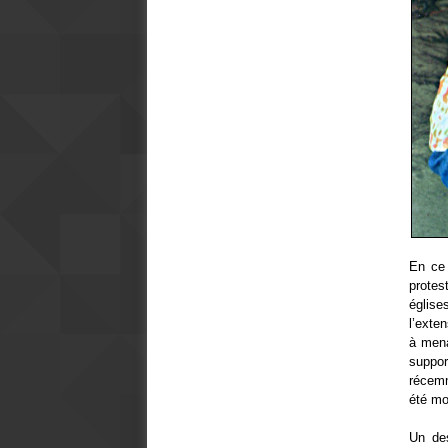
En ce 
protes
église
l’exte
à mena
suppor
récemm
été mo
Un des