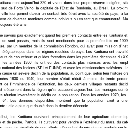
ritiana sont aujourd’hui 320 et vivent dans leur propre réserve indigène, si
sud de Porto Velho, la capitale de l’État de Rondonia, au Brésil. La proxim
 ville leur permet d’avoir un contact très étroit avec la société du pays, à laq
ipent de diverses manières comme individus ou en tant que communauté. Mai
toujours été ainsi.
e savons pas exactement quand les premiers contacts entre les Karitiana et
s se sont passés, mais ils sont mentionnés pour la première fois en 1909
ature, par un membre de la commission Rondon, qui avait pour mission d’inst
 télégraphiques dans les régions reculées du pays. Les Karitiana ont travai
teurs de caoutchouc et guides forestiers dans les premières décennies du XX
s les années 1950, ils ont eu des contacts plus intenses avec les emp
 national des Indiens (SPI et FUNAI) et avec les missionnaires salésiens. L
l a causé un sévère déclin de la population, au point que, selon leur histoire or
nnées 1930 ou 1940, leur nombre s’était réduit à moins de trente perso
 de l’imminence de l’extinction, les deux derniers villages restants déci
 et s’établirent dans la région qu’ils occupent aujourd’hui. Les mariages qui ré
te réunion inversèrent le déclin de la population. Dans les années 1970, les 
nt 64. Les données disponibles montrent que la population croît à une
nte : elle a plus que doublé dans la dernière décennie.
d’hui, les Karitiana survivent principalement de leur agriculture domesti
 et de pêche. Parfois, ils cultivent pour vendre à l’extérieur du maïs, du ca
ts, mais les résultats de ces efforts, dépendant du prix de ces produits sur l