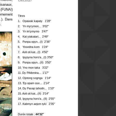
Col.CD127
tisanaux,
n (FUNAI)
vernement
Titres
c.). Dans
1. Opawak kapaty 1’28"
s.
2. Yn myrymon... 3’02"
3. Yn im’ymymo 3’47"
4. Kat ytakatari... 2’49"
5. Ponpa opyn...(I) 2’36"
6. Yosedna kom 1’24"
7. Aoti oti kat...(I) 4’50"
8. Ipypyna horo’a...
(I)
3’50"
9. Ponpa opyn...(II) 3’50"
10. Yno mon taka 3’22"
11. Dy Pihibmina... 1’17"
12. Ojotong sognga 1’14"
13. ’Ep opam ose... 2’14"
14. Dy Pasap tahodn...
1’10"
15. Aoti oti kat...(II)
3’14"
16. Ipypyna horo’a...(II) 2’55"
17.
Kabmyn aejom tyki 2’35"
Durée totale :
44'32''