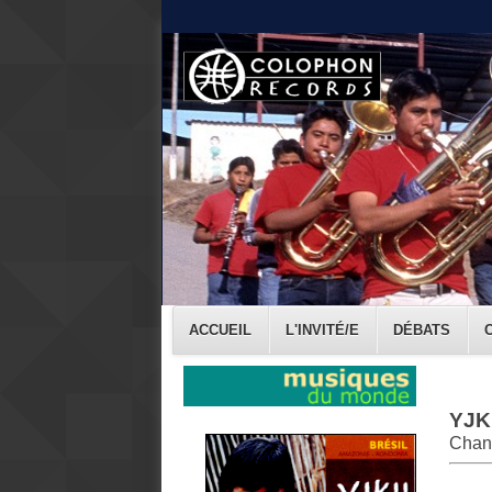
ACCUEIL
L'INVITÉ/E
DÉBATS
YJK
Chant