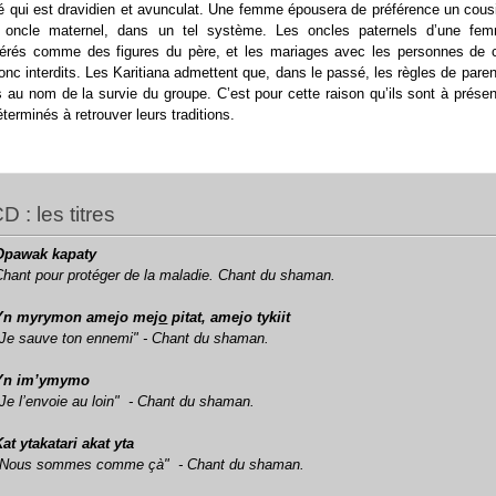
é qui est dravidien et avunculat. Une femme épousera de préférence un cous
 oncle maternel, dans un tel système. Les oncles paternels d’une fe
érés comme des figures du père, et les mariages avec les personnes de c
onc interdits. Les Karitiana admettent que, dans le passé, les règles de paren
s au nom de la survie du groupe. C’est pour cette raison qu’ils sont à prése
éterminés à retrouver leurs traditions.
CD : les titres
Opawak kapaty
Chant pour protéger de la maladie. Chant du shaman.
Yn myrymon
amejo mej
o
pitat,
amejo
tykiit
"Je sauve ton ennemi"
- Chant du shaman.
Yn im’ymymo
Je l’envoie au loin"
- Chant du shaman.
Kat ytakatari akat yta
"Nous sommes comme çà"
- Chant du shaman.