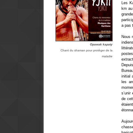
Les Ka
km au 
grande
partic
a pas 
Nous n
indien
Opawak kapaty
littér
Chant du shaman pour protéger de la
postes
maladie
extrac
Depui
Bureau
initia
les a
moment
s’unir
de cet
étaie
étonna
Aujour
chasse
harico