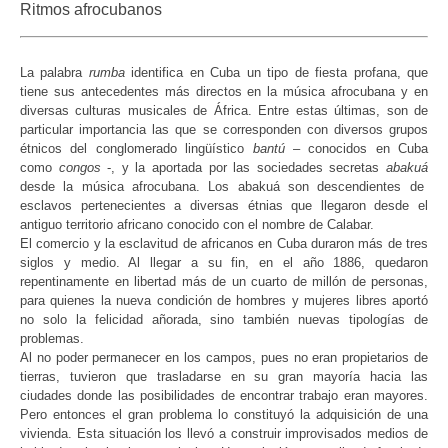
Ritmos afrocubanos
La palabra
rumba
identifica en Cuba un tipo de fiesta profana, que
tiene sus antecedentes más directos en la música afrocubana y en
diversas culturas musicales de África. Entre estas últimas, son de
particular importancia las que se corresponden con diversos grupos
étnicos del conglomerado lingüístico
bantú
– conocidos en Cuba
como
congos
-, y la aportada por las sociedades secretas
abakuá
desde la música afrocubana. Los abakuá son descendientes de
esclavos pertenecientes a diversas étnias que llegaron desde el
antiguo territorio africano conocido con el nombre de Calabar.
El comercio y la esclavitud de africanos en Cuba duraron más de tres
siglos y medio. Al llegar a su fin, en el año 1886, quedaron
repentinamente en libertad más de un cuarto de millón de personas,
para quienes la nueva condición de hombres y mujeres libres aportó
no solo la felicidad añorada, sino también nuevas tipologías de
problemas.
Al no poder permanecer en los campos, pues no eran propietarios de
tierras, tuvieron que trasladarse en su gran mayoría hacia las
ciudades donde las posibilidades de encontrar trabajo eran mayores.
Pero entonces el gran problema lo constituyó la adquisición de una
vivienda. Esta situación los llevó a construir improvisados medios de