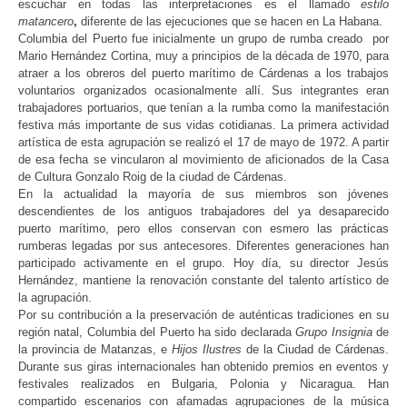
escuchar en todas las interpretaciones es el llamado
estilo
matancero
,
diferente de las ejecuciones que se hacen en La Habana.
Columbia del Puerto
fue inicialmente un grupo de rumba creado por
Mario Hernández Cortina, muy a principios de la década de 1970, para
atraer a los obreros del puerto marítimo de Cárdenas a los trabajos
voluntarios organizados ocasionalmente allí. Sus integrantes eran
trabajadores portuarios, que tenían a la rumba como la manifestación
festiva más importante de sus vidas cotidianas. La primera actividad
artística de esta agrupación se realizó el 17 de mayo de 1972. A partir
de esa fecha se vincularon al movimiento de aficionados de la Casa
de Cultura Gonzalo Roig de la ciudad de Cárdenas.
En la actualidad la mayoría de sus miembros son jóvenes
descendientes de los antiguos trabajadores del ya desaparecido
puerto marítimo, pero ellos conservan con esmero las prácticas
rumberas legadas por sus antecesores. Diferentes generaciones han
participado activamente en el grupo. Hoy día, su director Jesús
Hernández, mantiene la renovación constante del talento artístico de
la agrupación.
Por su contribución a la preservación de auténticas tradiciones en su
región natal,
Columbia del Puerto
ha sido declarada
Grupo Insignia
de
la provincia de Matanzas, e
Hijos Ilustres
de la Ciudad de Cárdenas.
Durante sus giras internacionales han obtenido premios en eventos y
festivales realizados en Bulgaria, Polonia y Nicaragua. Han
compartido escenarios con afamadas agrupaciones de la música