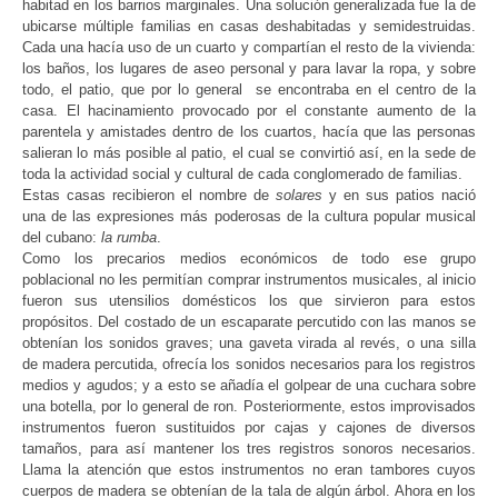
habitad en los barrios marginales.
Una solución generalizada fue la de
ubicarse múltiple familias en casas deshabitadas y semidestruidas.
Cada una hacía uso de un cuarto y compartían el resto de la vivienda:
los baños, los lugares de aseo personal y para lavar la ropa, y sobre
todo, el patio, que por lo general se encontraba en el centro de la
casa.
El hacinamiento provocado por el constante aumento de la
parentela y amistades dentro de los cuartos, hacía que las personas
salieran lo más posible al patio, el cual se convirtió así, en la sede de
toda la actividad social y cultural de cada conglomerado de familias.
Estas casas recibieron el nombre de
solares
y en sus patios nació
una de las expresiones más poderosas de la cultura popular musical
del cubano:
la rumba
.
Como los precarios medios económicos de todo ese grupo
poblacional no les permitían comprar instrumentos musicales, al inicio
fueron sus utensilios domésticos los que sirvieron para estos
propósitos. Del costado de un escaparate percutido con las manos se
obtenían los sonidos graves; una gaveta virada al revés, o una silla
de madera percutida, ofrecía los sonidos necesarios para los registros
medios y agudos; y a esto se añadía el golpear de una cuchara sobre
una botella, por lo general de ron. Posteriormente, estos improvisados
instrumentos fueron sustituidos por cajas y cajones de diversos
tamaños, para así mantener los tres registros sonoros necesarios.
Llama la atención que estos instrumentos no eran tambores cuyos
cuerpos de madera se obtenían de la tala de algún árbol.
Ahora en los