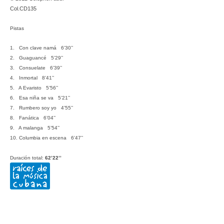
Col.CD135
Pistas
1. Con clave namá 6’30’’
2. Guaguancé 5’29’’
3. Consuelate 6’39’’
4. Inmortal 8’41’’
5. A Evaristo 5’56’’
6. Esa niña se va 5’21’’
7. Rumbero soy yo 4’55’’
8. Fanática 6’04’’
9. A malanga 5’54’’
10. Columbia en escena 6’47’’
Duración total:
62’22’’