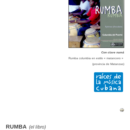
Con clave namá
Rumba columbia en estilo « matancero »
(provincia de Matanzas)
RUMBA
(el libro)