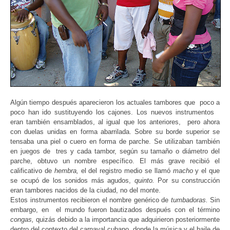
Algún tiempo después aparecieron los actuales tambores que poco a
poco han ido sustituyendo los cajones. Los nuevos instrumentos
eran también ensamblados, al igual que los anteriores, pero ahora
con duelas unidas en forma abarrilada. Sobre su borde superior se
tensaba una piel o cuero en forma de parche. Se utilizaban también
en juegos de tres y cada tambor, según su tamaño o diámetro del
parche, obtuvo un nombre específico. El más grave recibió el
calificativo de
hembra
,
el del registro medio se llamó
macho
y el que
se ocupó de los sonidos más agudos,
quinto
.
Por su construcción
eran tambores nacidos de la ciudad, no del monte.
Estos instrumentos recibieron el nombre genérico de
tumbadoras.
Sin
embargo, en el mundo fueron bautizados después con el término
congas
,
quizás debido a la importancia que adquirieron posteriormente
dentro del contexto del carnaval cubano, donde la música y el baile de