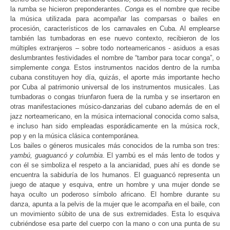
la rumba se hicieron preponderantes.
Conga
es el nombre que recibe
la música utilizada para acompañar las comparsas o bailes en
procesión, característicos de los carnavales en Cuba. Al emplearse
también las tumbadoras en ese nuevo contexto, recibieron de los
múltiples extranjeros – sobre todo norteamericanos - asiduos a esas
deslumbrantes festividades el nombre de “tambor para tocar conga”, o
simplemente
conga
.
Estos instrumentos nacidos dentro de la rumba
cubana constituyen hoy día, quizás, el aporte más importante hecho
por Cuba al patrimonio universal de los instrumentos musicales. Las
tumbadoras o congas triunfaron fuera de la rumba y se insertaron en
otras manifestaciones músico-danzarias del cubano además de en el
jazz norteamericano, en la música internacional conocida como salsa,
e incluso han sido empleadas esporádicamente en la música rock,
pop y en la música clásica contemporánea.
Los bailes o géneros musicales más conocidos de la rumba son tres:
yambú,
guag
uancó
y
colum
bia
. El yambú es el más lento de todos y
con él se simboliza el respeto a la ancianidad, pues ahí es donde se
encuentra la sabiduría de los humanos. El guaguancó representa un
juego de ataque y esquiva, entre un hombre y una mujer donde se
haya oculto un poderoso símbolo africano. El hombre durante su
danza, apunta a la pelvis de la mujer que le acompaña en el baile, con
un movimiento súbito de una de sus extremidades. Esta lo esquiva
cubriéndose esa parte del cuerpo con la mano o con una punta de su