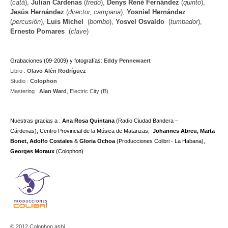
(
catá
),
Julian Cárdenas
(
tredo
),
Denys René Fernández
(
quinto
),
Jesús Hernández
(
director, campana
),
Yosniel Hernández
(
percusión
),
Luis Michel
(
bombo
),
Yosvel Osvaldo
(
tumbador
),
Ernesto Pomares
(
clave
)
Grabaciones
(09-2009)
y fotografías
:
Eddy Pennewaert
Libro :
Olavo Alén Rodríguez
Studio :
Colophon
Mastering :
Alan Ward
, Electric City (B)
Nuestras gracias a :
Ana Rosa Quintana
(Radio Ciudad Bandera –
Cárdenas),
Centro Provincial de la Música de Matanzas,
Johannes Abreu, Marta
Bonet, Adolfo Costales
&
Gloria Ochoa
(Producciones Colibri - La Habana),
Georges
Moraux
(Colophon)
© 2012 Colophon asbl