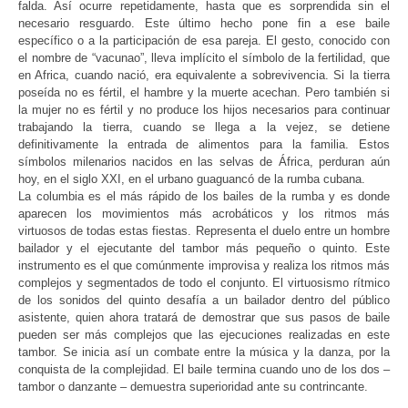
falda.
Así ocurre repetidamente, hasta que es sorprendida sin el
necesario resguardo. Este último hecho pone fin a ese baile
específico o a la participación de esa pareja. El gesto, conocido con
el nombre de “vacunao”, lleva implícito el símbolo de la fertilidad, que
en Africa, cuando nació, era equivalente a sobrevivencia. Si la tierra
poseída no es fértil, el hambre y la muerte acechan. Pero también si
la mujer no es fértil y no produce los hijos necesarios para continuar
trabajando la tierra, cuando se llega a la vejez, se detiene
definitivamente la entrada de alimentos para la familia.
Estos
símbolos milenarios nacidos en las selvas de África, perduran aún
hoy, en el siglo XXI, en el urbano guaguancó de la rumba cubana.
La columbia es el más rápido de los bailes de la rumba y es donde
aparecen los movimientos más acrobáticos y los ritmos más
virtuosos de todas estas fiestas. Representa el duelo entre un hombre
bailador y el ejecutante del tambor más pequeño o quinto. Este
instrumento es el que comúnmente improvisa y realiza los ritmos más
complejos y segmentados de todo el conjunto. El virtuosismo rítmico
de los sonidos del quinto desafía a un bailador dentro del público
asistente, quien ahora tratará de demostrar que sus pasos de baile
pueden ser más complejos que las ejecuciones realizadas en este
tambor. Se inicia así un combate entre la música y la danza, por la
conquista de la complejidad. El baile termina cuando uno de los dos –
tambor o danzante – demuestra superioridad ante su contrincante.