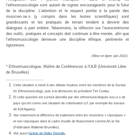
l’ethnomusicologie sont autant de signes encourageants pour le futur
de la discipline. L’attention et le respect portée à la parole des
musicien.ne.s (y compris dans les textes scientifiques) sont
grandissants et les pratiques de terrain tendent à devenir des
dialogues à part entière. Néanmoins, la réflexion sur l’eurocentrisme
des outils, pratiques et concepts doit continuer à être menée, afin que
l’ethnomusicologie demeure une discipline éthique, pertinente et
rigoureuse.
(Mise en ligne: juin 2021)
* Ethnomusicologue, Maître de Conférences à l'ULB (Université Libre
de Bruxelles)
Cette situation a mené à des débats houleux entre les membres de la
Society
for Ethnomusicology
, puis à la démission du président Tim Cooley.
Et cette question est surtout abordée par des ethnomusicologues issu.e.s de
pays qui ont connu une situation de colonisation (cf. par exemple les travaux
de Kofi Agawu).
Voir notamment la différence de traitement entre les musiciens « classiques »
et non-classiques dans le cadre d’outils de financement comme Art et Vie
(Fédération Wallonie-Bruxelles).
Voir aussi l
’article de Didier Demolin.