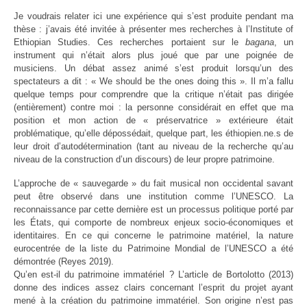
Je voudrais relater ici une expérience qui s’est produite pendant ma
thèse : j’avais été invitée à présenter mes recherches à l’Institute of
Ethiopian Studies. Ces recherches portaient sur le
bagana
, un
instrument qui n’était alors plus joué que par une poignée de
musiciens. Un débat assez animé s’est produit lorsqu’un des
spectateurs a dit : « We should be the ones doing this ». Il m’a fallu
quelque temps pour comprendre que la critique n’était pas dirigée
(entièrement) contre moi : la personne considérait en effet que ma
position et mon action de « préservatrice » extérieure était
problématique, qu’elle dépossédait, quelque part, les éthiopien.ne.s de
leur droit d’autodétermination (tant au niveau de la recherche qu’au
niveau de la construction d’un discours) de leur propre patrimoine.
L’approche de « sauvegarde » du fait musical non occidental savant
peut être observé dans une institution comme l’UNESCO. La
reconnaissance par cette dernière est un processus politique porté par
les États, qui comporte de nombreux enjeux socio-économiques et
identitaires. En ce qui concerne le patrimoine matériel, la nature
eurocentrée de la liste du Patrimoine Mondial de l’UNESCO a été
démontrée (Reyes 2019).
Qu’en est-il du patrimoine immatériel ? L’article de Bortolotto (2013)
donne des indices assez clairs concernant l’esprit du projet ayant
mené à la création du patrimoine immatériel. Son origine n’est pas