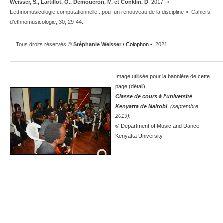
Weisser, S., Lartillot, O., Demoucron, M. et Conklin, D
. 2017. «
L’ethnomusicologie computationnelle : pour un renouveau de la discipline », Cahiers
d’ethnomusicologie, 30, 29-44.
Tous droits réservés ©
Stéphanie Weisser
/ Colophon -
2021
Image utilisée pour la bannière de cette
page (détail)
Classe de cours à l'université
Kenyatta de Nairobi
(
septembre
2019).
© Department of Music and Dance -
Kenyatta University.