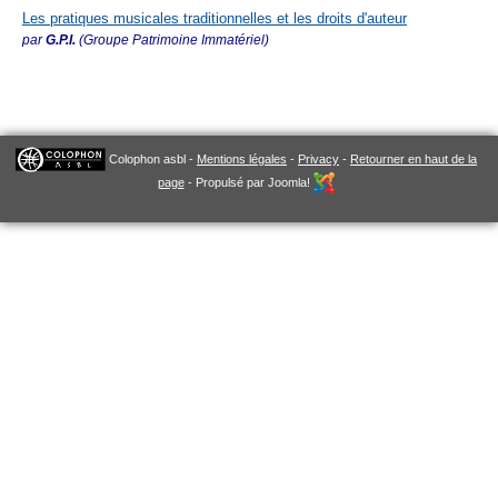
Les pratiques musicales traditionnelles et les droits d'auteur
par
G.P.I.
(Groupe Patrimoine Immatériel)
en attente de publication
Colophon asbl -
Mentions légales
-
Privacy
-
Retourner en haut de la
page
- Propulsé par Joomla!