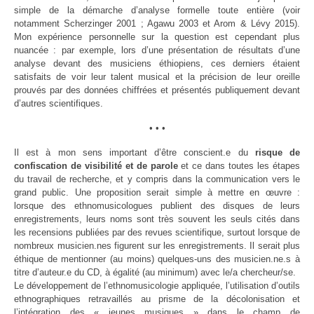
simple de la démarche d’analyse formelle toute entière (voir
notamment Scherzinger 2001 ; Agawu 2003 et Arom & Lévy 2015).
Mon expérience personnelle sur la question est cependant plus
nuancée : par exemple, lors d’une présentation de résultats d’une
analyse devant des musiciens éthiopiens, ces derniers étaient
satisfaits de voir leur talent musical et la précision de leur oreille
prouvés par des données chiffrées et présentés publiquement devant
d’autres scientifiques.
•
• •
Il est à mon sens important d’être conscient.e du
risque de
confiscation de visibilité et de parole
et ce dans toutes les étapes
du travail de recherche, et y compris dans la communication vers le
grand public. Une proposition serait simple à mettre en œuvre :
lorsque des ethnomusicologues publient des disques de leurs
enregistrements, leurs noms sont très souvent les seuls cités dans
les recensions publiées par des revues scientifique, surtout lorsque de
nombreux musicien.nes figurent sur les enregistrements. Il serait plus
éthique de mentionner (au moins) quelques-uns des musicien.ne.s à
titre d’auteur.e du CD, à égalité (au minimum) avec le/a chercheur/se.
Le développement de l’ethnomusicologie appliquée, l’utilisation d’outils
ethnographiques retravaillés au prisme de la décolonisation et
l’intégration des « jeunes musiques » dans le champ de