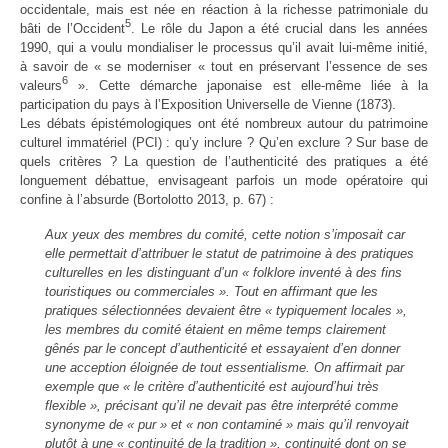
occidentale, mais est née en réaction à la richesse patrimoniale du
5
bâti de l’Occident
. Le rôle du Japon a été crucial dans les années
1990, qui a voulu mondialiser le processus qu’il avait lui-même initié,
à savoir de « se moderniser « tout en préservant l’essence de ses
6
valeurs
». Cette démarche japonaise est elle-même liée à la
participation du pays à l’Exposition Universelle de Vienne (1873).
Les débats épistémologiques ont été nombreux autour du patrimoine
culturel immatériel (PCI) : qu’y inclure ? Qu’en exclure ? Sur base de
quels critères ? La question de l’authenticité des pratiques a été
longuement débattue, envisageant parfois un mode opératoire qui
confine à l’absurde (Bortolotto 2013, p. 67) :
Aux yeux des membres du comité, cette notion s’imposait car
elle permettait d’attribuer le statut de patrimoine à des pratiques
culturelles en les distinguant d’un « folklore inventé à des fins
touristiques ou commerciales ». Tout en affirmant que les
pratiques sélectionnées devaient être « typiquement locales »,
les membres du comité étaient en même temps clairement
gênés par le concept d’authenticité et essayaient d’en donner
une acception éloignée de tout essentialisme. On affirmait par
exemple que « le critère d’authenticité est aujourd’hui très
flexible », précisant qu’il ne devait pas être interprété comme
synonyme de « pur » et « non contaminé » mais qu’il renvoyait
plutôt à une « continuité de la tradition », continuité dont on se