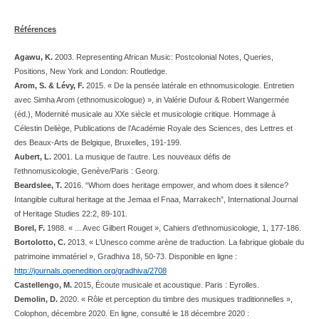
Références
Agawu, K.
2003. Representing African Music: Postcolonial Notes, Queries,
Positions, New York and London: Routledge.
Arom, S. & Lévy, F.
2015. « De la pensée latérale en ethnomusicologie. Entretien
avec
Simha Arom (ethnomusicologue) », in Valérie Dufour & Robert Wangermée
(éd.), Modernité
musicale au XXe siècle et musicologie critique. Hommage à
Célestin Deliège, Publications de
l’Académie Royale des Sciences, des Lettres et
des Beaux-Arts de Belgique, Bruxelles, 191-
199.
Aubert, L.
2001. La musique de l’autre. Les nouveaux défis de
l’ethnomusicologie,
Genève/Paris : Georg.
Beardslee, T.
2016. “Whom does heritage empower, and whom does it silence?
Intangible cultural heritage at the Jemaa el Fnaa, Marrakech”, International Journal
of Heritage Studies 22:2, 89-101.
Borel, F.
1988. « ... Avec Gilbert Rouget », Cahiers d’ethnomusicologie, 1, 177-186.
Bortolotto, C.
2013. « L’Unesco comme arène de traduction. La fabrique globale du
patrimoine immatériel », Gradhiva 18, 50-73. Disponible en ligne :
http://journals.openedition.org/gradhiva/2708
Castellengo, M.
2015, Écoute musicale et acoustique. Paris : Eyrolles.
Demolin, D.
2020. « Rôle et perception du timbre des musiques traditionnelles »,
Colophon, décembre 2020. En ligne, consulté le 18 décembre 2020 :