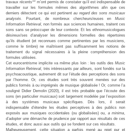
12
travaux récents
m’ont permis de constater qu’il est indispensable de
travailler sur les formules mêmes des algorithmes afin que ces
derniers détectent ce qui est pertinent
au regard des sons musicaux
analysés
. Pourtant, de nombreux chercheurs/euses en
Music
Information Retrieval
, non formés aux sciences humaines, traitent ces
sons sans se préoccuper de leur contexte. Et les ethnomusicologues
désireux/ses d’analyser les dimensions formelles des répertoires
qu’ils étudient (et reconnues comme pertinentes par les musiciens,
comme le timbre) ne maîtrisent pas suffisamment les notions de
traitement du signal nécessaires à la pleine compréhension des
formules utilisées.
Cet eurocentrisme implicite va même plus loin : les outils des
Music
Information Retrieval
, très intéressants par ailleurs, sont fondés sur la
psychoacoustique, autrement dit sur l’étude des perceptions des sons
par l’homme. Or, ces études sont très souvent menées sur des
publics formés à ou imprégnés de musique globalisée ! Or, comme l’a
souligné Didier Demolin (2020), il est très probable que l’écoute des
sons (en particulier musicaux) soit largement modelée par l’exposition
à des systèmes musicaux spécifiques. Dès lors, il serait
indispensable d’étendre les études perceptives à des publics non
exposés aux musiques occidentales (ou globalisées) ou,
a minima
,
d’adopter une démarche de prudence par rapport aux résultats de ces
études, et donc aussi aux outils qui se fondent sur ces résultats.
Malheureusement, cette situation a parfois mené au rejet pur et