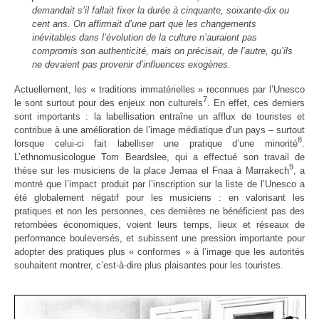
demandait s’il fallait fixer la durée à cinquante, soixante-dix ou
cent ans. On affirmait d’une part que les changements
inévitables dans l’évolution de la culture n’auraient pas
compromis son authenticité, mais on précisait, de l’autre, qu’ils
ne devaient pas provenir d’influences exogènes.
Actuellement, les « traditions immatérielles » reconnues par l’Unesco
7
le sont surtout pour des enjeux non culturels
. En effet, ces derniers
sont importants : la labellisation entraîne un afflux de touristes et
contribue à une amélioration de l’image médiatique d’un pays – surtout
8
lorsque celui-ci fait labelliser une pratique d’une minorité
.
L’ethnomusicologue Tom Beardslee, qui a effectué son travail de
9
thèse sur les musiciens de la place Jemaa el Fnaa à Marrakech
, a
montré que l’impact produit par l’inscription sur la liste de l’Unesco a
été globalement négatif pour les musiciens : en valorisant les
pratiques et non les personnes, ces dernières ne bénéficient pas des
retombées économiques, voient leurs temps, lieux et réseaux de
performance bouleversés, et subissent une pression importante pour
adopter des pratiques plus « conformes » à l’image que les autorités
souhaitent montrer, c’est-à-dire plus plaisantes pour les touristes.