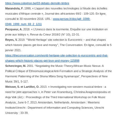
https://www.colophon.be/03-debats-demolin-timbre
Marandola, F.
1999, « L’apport des nouvelles technologies à l’étude des échelles
musicales d’Afrique centrale », Journal des africanistes 69/2 : 109-120. En ligne,
consulté le 30 novembre 2016. URL :
www.persee.fr/doc/jafr_0399-
0346_1999_num_69_2_1211
Pecqueur, A.
2018. « L’Unesco dans la tourmente. Enquête sur une institution en
proie aux lobbys », Revue du Crieur 2018/2 (N° 10), 22-31.
Reyes, V.
2019. “‘World Heritage’ site selection is Eurocentric – and that shapes
which historic places get love and money”, The Conversation. En ligne, consulté le 5
janvier 2021.
https://theconversation.com/world-heritage-site-selection-is-eurocentric-and-that-
shapes-which-historic-places-get-love-and-money-115898
Scherzinger, M.
2001. “Negotiating the Music-Theory/African-Music Nexus: A
Political
Critique of Ethnomusicological Anti-Formalism and a Strategic Analysis of the
Harmonic
Patterning of the Shona Mbira Song Nyamaropa”, Perspectives of New
Music 39/1, 5-117.
Weisser, S. et Lartillot, O.
2013. « Investigating non-western musical timbre : a
need for joint approaches », in Peter van Kranenburg, Christina Anagnostopoulou et
Anja Volk (éd.) : Proceedings of the Third International Workshop on Folk Music
Analysis, June 6-7, 2013. Amsterdam, Netherlands. Amsterdam : Meertens
Institute/Utrecht : Department of Information and Computing Sciences, Utrecht
University : 33-39.