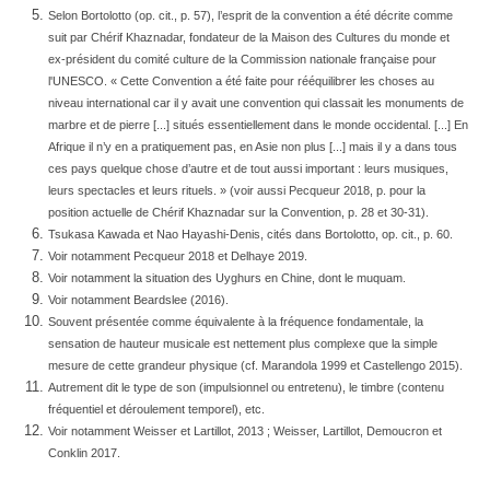
Selon Bortolotto (op. cit., p. 57), l’esprit de la convention a été décrite comme
suit par Chérif Khaznadar, fondateur de la Maison des Cultures du monde et
ex-président du comité culture de la Commission nationale française pour
l'UNESCO. « Cette Convention a été faite pour rééquilibrer les choses au
niveau international car il y avait une convention qui classait les monuments de
marbre et de pierre [...] situés essentiellement dans le monde occidental. [...] En
Afrique il n’y en a pratiquement pas, en Asie non plus [...] mais il y a dans tous
ces pays quelque chose d’autre et de tout aussi important : leurs musiques,
leurs spectacles et leurs rituels. » (voir aussi Pecqueur 2018, p. pour la
position actuelle de Chérif Khaznadar sur la Convention, p. 28 et 30-31).
Tsukasa Kawada et Nao Hayashi-Denis, cités dans Bortolotto, op. cit., p. 60.
Voir notamment Pecqueur 2018 et Delhaye 2019.
Voir notamment la situation des Uyghurs en Chine, dont le muquam.
Voir notamment Beardslee (2016).
Souvent présentée comme équivalente à la fréquence fondamentale, la
sensation de hauteur musicale est nettement plus complexe que la simple
mesure de cette grandeur physique (cf. Marandola 1999 et Castellengo 2015).
Autrement dit le type de son (impulsionnel ou entretenu), le timbre (contenu
fréquentiel et déroulement temporel), etc.
Voir notamment Weisser et Lartillot, 2013 ; Weisser, Lartillot, Demoucron et
Conklin 2017.