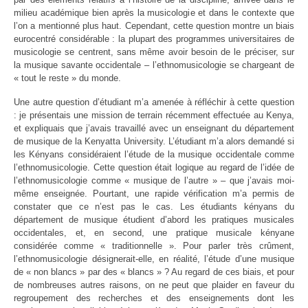
milieu académique bien après la musicologie et dans le contexte que
l’on a mentionné plus haut. Cependant, cette question montre un biais
eurocentré considérable : la plupart des programmes universitaires de
musicologie se centrent, sans même avoir besoin de le préciser, sur
la musique savante occidentale – l’ethnomusicologie se chargeant de
« tout le reste » du monde.
Une autre question d’étudiant m’a amenée à réfléchir à cette question
: je présentais une mission de terrain récemment effectuée au Kenya,
et expliquais que j’avais travaillé avec un enseignant du département
de musique de la Kenyatta University. L’étudiant m’a alors demandé si
les Kényans considéraient l’étude de la musique occidentale comme
l’ethnomusicologie. Cette question était logique au regard de l’idée de
l’ethnomusicologie comme « musique de l’autre » – que j’avais moi-
même enseignée. Pourtant, une rapide vérification m’a permis de
constater que ce n’est pas le cas. Les étudiants kényans du
département de musique étudient d’abord les pratiques musicales
occidentales, et, en second, une pratique musicale kényane
considérée comme « traditionnelle ». Pour parler très crûment,
l’ethnomusicologie désignerait-elle, en réalité, l’étude d’une musique
de « non blancs » par des « blancs » ? Au regard de ces biais, et pour
de nombreuses autres raisons, on ne peut que plaider en faveur du
regroupement des recherches et des enseignements dont les