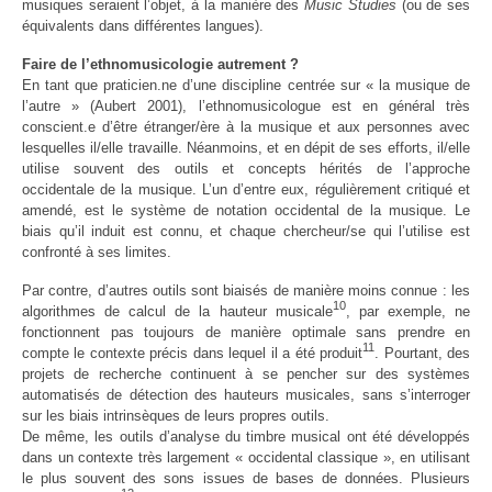
musiques seraient l’objet, à la manière des
Music Studies
(ou de ses
équivalents dans différentes langues).
Faire de l’ethnomusicologie autrement ?
En tant que praticien.ne d’une discipline centrée sur « la musique de
l’autre » (Aubert 2001), l’ethnomusicologue est en général très
conscient.e d’être étranger/ère à la musique et aux personnes avec
lesquelles il/elle travaille. Néanmoins, et en dépit de ses efforts, il/elle
utilise souvent des outils et concepts hérités de l’approche
occidentale de la musique. L’un d’entre eux, régulièrement critiqué et
amendé, est le système de notation occidental de la musique. Le
biais qu’il induit est connu, et chaque chercheur/se qui l’utilise est
confronté à ses limites.
Par contre, d’autres outils sont biaisés de manière moins connue : les
10
algorithmes de calcul de la hauteur musicale
, par exemple, ne
fonctionnent pas toujours de manière optimale sans prendre en
11
compte le contexte précis dans lequel il a été produit
. Pourtant, des
projets de recherche continuent à se pencher sur des systèmes
automatisés de détection des hauteurs musicales, sans s’interroger
sur les biais intrinsèques de leurs propres outils.
De même, les outils d’analyse du timbre musical ont été développés
dans un contexte très largement « occidental classique », en utilisant
le plus souvent des sons issues de bases de données. Plusieurs