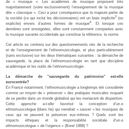
de « musique ». Les académies de musique proposent très
majoritairement (voire exclusivement) l’enseignement de la musique
dite « classique ». Ceci a pour conséquence que la majeure partie de
3
la société (ce qui inclut les décisionnaires) ont un biais implicite
(ou
4
explicite) envers d’autres formes de musique
. Et lorsque ces
dernières sont enseignées, elles sont constamment comparées avec
la musique savante occidentale qui constitue la référence, la norme.
Cet article se centrera sur des questionnements nés de la recherche
et de l’enseignement de l’ethnomusicologie, et plus particulièrement
(sans exclusive) sur les deux thématiques suivantes : la démarche de
sauvegarde, la place de l’ethnomusicologie en tant que discipline
académique et les outils de l’ethnomusicologie.
La démarche de "sauvegarde du patrimoine" est-elle
eurocentrée?
En France notamment, l’ethnomusicologie a longtemps été considérée
comme un moyen de « préserver » des pratiques musicales risquant
de se perdre dans un monde globalisé qui les menacent de disparition.
Cette approche a-t-elle favorisé la conception d’un.e
ethnomusicologue (blanc.he) qui viendrait « sauver » les musiques de
ceux qui ne peuvent la préserver eux-mêmes ? Quels sont les
impacts éthiques et la responsabilité sociétale d’un.e
ethnomusicologue « de l’urgence » (Borel 1988) ?