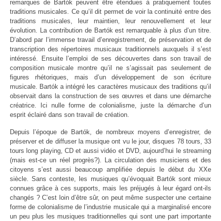
remarques de Bartók peuvent être étendues à pratiquement toutes
traditions musicales. Ce qu’il dit permet de voir la continuité entre des
traditions musicales, leur maintien, leur renouvellement et leur
évolution. La contribution de Bartók est remarquable à plus d’un titre.
D’abord par l’immense travail d’enregistrement, de préservation et de
transcription des répertoires musicaux traditionnels auxquels il s’est
intéressé. Ensuite l’emploi de ses découvertes dans son travail de
composition musicale montre qu’il ne s’agissait pas seulement de
figures rhétoriques, mais d’un développement de son écriture
musicale. Bartók a intégré les caractères musicaux des traditions qu’il
observait dans la construction de ses œuvres et dans une démarche
créatrice. Ici nulle forme de colonialisme, juste la démarche d’un
esprit éclairé dans son travail de création.
Depuis l’époque de Bartók, de nombreux moyens d’enregistrer, de
préserver et de diffuser la musique ont vu le jour, disques 78 tours, 33
tours long playing, CD et aussi vidéo et DVD, aujourd’hui le streaming
(mais est-ce un réel progrès?). La circulation des musiciens et des
citoyens s’est aussi beaucoup amplifiée depuis le début du XXe
siècle. Sans conteste, les musiques qu’évoquait Bartók sont mieux
connues grâce à ces supports, mais les préjugés à leur égard ont-ils
changés ? C’est loin d’être sûr, on peut même suspecter une certaine
forme de colonialisme de l’industrie musicale qui a marginalisé encore
un peu plus les musiques traditionnelles qui sont une part importante