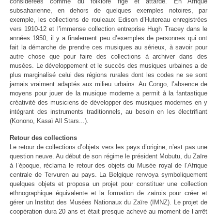
considérées comme du folklore figé et attardé. En Afrique
subsaharienne, en dehors de quelques exemples notoires, par
exemple, les collections de rouleaux Edison d’Hutereau enregistrées
vers 1910-12 et l’immense collection entreprise Hugh Tracey dans le
années 1950, il y a finalement peu d’exemples de personnes qui ont
fait la démarche de prendre ces musiques au sérieux, à savoir pour
autre chose que pour faire des collections à archiver dans des
musées. Le développement et le succès des musiques urbaines a de
plus marginalisé celui des régions rurales dont les codes ne se sont
jamais vraiment adaptés aux milieu urbains. Au Congo, l’absence de
moyens pour jouer de la musique moderne a permit à la fantastique
créativité des musiciens de développer des musiques modernes en y
intégrant des instruments traditionnels, au besoin en les électrifiant
(Konono, Kasaï All Stars...).
Retour des collections
Le retour de collections d’objets vers les pays d’origine, n’est pas une
question neuve. Au début de son régime le président Mobutu, du Zaïre
à l’époque, réclama le retour des objets du Musée royal de l’Afrique
centrale de Tervuren au pays. La Belgique renvoya symboliquement
quelques objets et proposa un projet pour constituer une collection
ethnographique équivalente et la formation de zaïrois pour créer et
gérer un Institut des Musées Nationaux du Zaïre (IMNZ). Le projet de
coopération dura 20 ans et était presque achevé au moment de l’arrêt