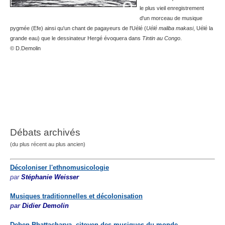
le plus vieil enregistrement
d'un morceau de musique
pygmée (Efe) ainsi qu'un chant de pagayeurs de l'Uélé (
Uélé maliba makasi
, Uélé la
grande eau) que le dessinateur Hergé évoquera dans
Tintin au Congo
.
© D.Demolin
Débats archivés
(du plus récent au plus ancien)
Décoloniser l'ethnomusicologie
par
Stéphanie Weisser
Musiques traditionnelles et décolonisation
par
Didier Demolin
Deben Bhattacharya, citoyen des musiques du monde