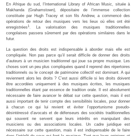
En Afrique du sud, l’International Library of African Music, située à
Makhanda (Grahamstown), dépositaire de l’immense collection
constituée par Hugh Tracey et son fils Andrew, a commencé des
opérations de retour des musiques vers les lieux où elles ont été
1
enregistrées
. La valorisation des musiques traditionnelles
congolaises passera sûrement par des opérations similaires dans le
futur.
La question des droits est indispensable à aborder mais elle est
compliquée. Non pas parce qu’il serait difficile de donner des droits
d’auteurs à un musicien traditionnel qui joue sa propre musique. Les
choses sont un peu plus compliquées quand il reprend des répertoires
traditionnels ou le concept de patrimoine collectif est dominant. A qui
reviennent alors les droits ? C’est aussi difficile si les droits doivent
être accordées uniquement à des musiques écrites, les musiques
traditionnelles étant par essence de tradition orale. Il est absolument
nécessaire de faire avancer le débat sur cette question, mais il est
aussi important de tenir compte des sensibilités locales, pour donner
à chacun ce qui lui revient et éviter l’opportunisme pseudo-
désintéressé d’avocats et de défenseurs des sociétés traditionnelles
qui souvent ne servent que leurs intérêts en manipulant des
musiciens ou des associations locales. Un cadre juridique est
nécessaire sur cette question, mais il est indispensable de le faire
dans l’intérêt de ceux qui font la musique. Tant que leurs opinions et