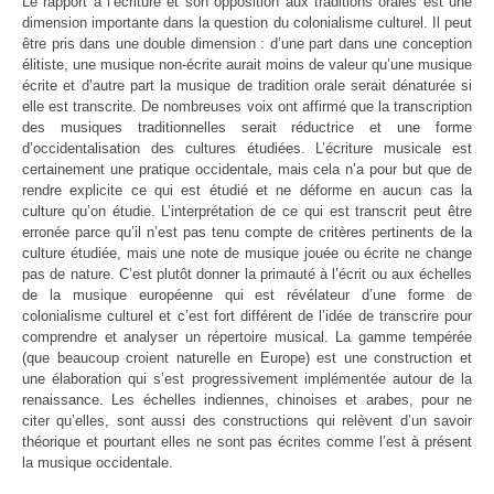
Le rapport à l’écriture et son opposition aux traditions orales est une
dimension importante dans la question du colonialisme culturel. Il peut
être pris dans une double dimension : d’une part dans une conception
élitiste, une musique non-écrite aurait moins de valeur qu’une musique
écrite et d’autre part la musique de tradition orale serait dénaturée si
elle est transcrite. De nombreuses voix ont affirmé que la transcription
des musiques traditionnelles serait réductrice et une forme
d’occidentalisation des cultures étudiées. L’écriture musicale est
certainement une pratique occidentale, mais cela n’a pour but que de
rendre explicite ce qui est étudié et ne déforme en aucun cas la
culture qu’on étudie. L’interprétation de ce qui est transcrit peut être
erronée parce qu’il n’est pas tenu compte de critères pertinents de la
culture étudiée, mais une note de musique jouée ou écrite ne change
pas de nature. C’est plutôt donner la primauté à l’écrit ou aux échelles
de la musique européenne qui est révélateur d’une forme de
colonialisme culturel et c’est fort différent de l’idée de transcrire pour
comprendre et analyser un répertoire musical. La gamme tempérée
(que beaucoup croient naturelle en Europe) est une construction et
une élaboration qui s’est progressivement implémentée autour de la
renaissance. Les échelles indiennes, chinoises et arabes, pour ne
citer qu’elles, sont aussi des constructions qui relèvent d’un savoir
théorique et pourtant elles ne sont pas écrites comme l’est à présent
la musique occidentale.