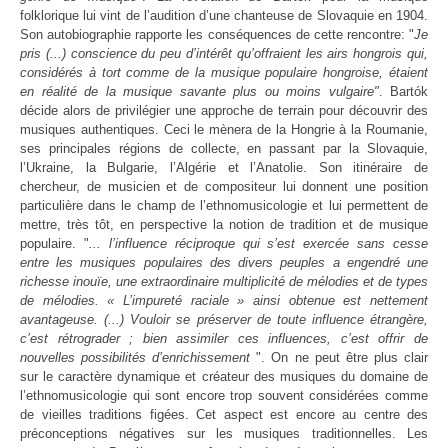
folklorique lui vint de l’audition d’une chanteuse de Slovaquie en 1904.
Son autobiographie rapporte les conséquences de cette rencontre: "
Je
pris (...) conscience du peu d’intérêt qu’offraient les airs hongrois qui,
considérés à tort comme de la musique populaire hongroise, étaient
en réalité de la musique savante plus ou moins vulgaire"
. Bartók
décide alors de privilégier une approche de terrain pour découvrir des
musiques authentiques. Ceci le mènera de la Hongrie à la Roumanie,
ses principales régions de collecte, en passant par la Slovaquie,
l’Ukraine, la Bulgarie, l’Algérie et l’Anatolie. Son itinéraire de
chercheur, de musicien et de compositeur lui donnent une position
particulière dans le champ de l’ethnomusicologie et lui permettent de
mettre, très tôt, en perspective la notion de tradition et de musique
populaire. "
... l’influence réciproque qui s’est exercée sans cesse
entre les musiques populaires des divers peuples a engendré une
richesse inouïe, une extraordinaire multiplicité de mélodies et de types
de mélodies. « L’impureté raciale » ainsi obtenue est nettement
avantageuse. (...) Vouloir se préserver de toute influence étrangère,
c’est rétrograder ; bien assimiler ces influences, c’est offrir de
nouvelles possibilités d’enrichissement
". On ne peut être plus clair
sur le caractère dynamique et créateur des musiques du domaine de
l’ethnomusicologie qui sont encore trop souvent considérées comme
de vieilles traditions figées. Cet aspect est encore au centre des
préconceptions négatives sur les musiques traditionnelles. Les