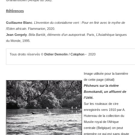
Grahamstown (Afrique du Sud).
Références
Guillaume Blanc
.
L’invention du colonialisme vert : Pour en finir avec le mythe de
l’Eden africain.
Flammarion, 2020.
Jean Gergely
.
Béla Bartók, éléments d’un autoportrait.
Paris, L’Asiathèque langues
du Monde, 1995.
Tous droits réservés ©
Didier Demolin
/ Colophon -
2020
Image utilisée pour la bannière
de cette page (détail)
Pêcheurs sur la rivière
Bomokandi, un affluent de
l'Uélé.
Sur les rouleaux de cire
enregistrés vers 1910 par A.
Hutereau de la collection du
Musée royal de l'Afrique
centrale (Belgique) on peut
entendre ce qui est sans doute