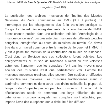
Mission IMNZ de
Benoît Quersin
. CD
Tetela
Vol 8 de l’
Anthologie de la musique
congolaise
(Fmd 408).
La publication des archives musicales de l’Institut des Musées
Nationaux du Zaïre, commencée en 1995 (3 CD publiés) fut
interrompue par les changements dus à la transition politique au
Congo. La plupart des enregistrements de la sonothèque de l’IMNC
furent ensuite publiés dans une collection intitulée "Anthologie de la
musique congolaise" qui présente des musiques de différents peuples
congolais, enregistrées au cours de missions de terrain. Ce devait
être dans un travail commun entre le musée de Tervuren et l’IMNC. Il
y est à peine fait mention de la contribution du musée de Kinshasa.
C’est donc en Belgique que ces collections furent publiées. Les
enregistrements du musée de Kinshasa auraient pu être valorisés
autrement, l’argument que les congolais n’ont pas les moyens pour
écouter ces musiques n’est que partiellement vrai. Comme les
musiques modernes urbaines, elles peuvent être copiées et diffusées
de nombreuses manières. Les musiques traditionnelles étant un
patrimoine commun et donc avec des droits collectifs la plupart du
temps, cela n’impacte pas ou peu les musiciens. Un acte fort de
décolonisation serait de permettre une large diffusion de ces
patrimoines musicaux auxquels les congolais sont attachés, peu
importe l’avis des européens sur la difficulté à les diffuser.