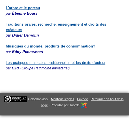
L'arbre et le poteau
par
Étienne Bours
Traditions orales, recherche, enseignement et droits des
créateurs
par
Didier
Demolin
Musiques du monde, produits de
consommation?
par
Eddy Pennewaert
Les pratiques musicales traditionnelles et les droits d'auteur
par
G.P.I.
(Groupe Patrimoine Immatériel)
en attente de publication
Colophon asbl -
Mentions légales
-
Privacy
-
Retourner en haut de la
page
- Propulsé par Joomla!