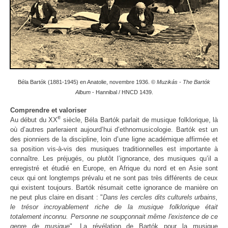
Béla Bartók (1881-1945) en Anatolie, novembre 1936. ©
Muzikás - The Bartók
Album
- Hannibal / HNCD 1439.
Comprendre et valoriser
e
Au début du XX
siècle, Béla Bartók parlait de musique folklorique, là
où d’autres parleraient aujourd’hui d’ethnomusicologie. Bartók est un
des pionniers de la discipline, loin d’une ligne académique affirmée et
sa position vis-à-vis des musiques traditionnelles est importante à
connaître. Les préjugés, ou plutôt l’ignorance, des musiques qu’il a
enregistré et étudié en Europe, en Afrique du nord et en Asie sont
ceux qui ont longtemps prévalu et ne sont pas très différents de ceux
qui existent toujours. Bartók résumait cette ignorance de manière on
ne peut plus claire en disant : "
Dans les cercles dits culturels urbains,
le trésor incroyablement riche de la musique folklorique était
totalement inconnu. Personne ne soupçonnait même l'existence de ce
genre de musique
". La révélation de Bartók pour la musique