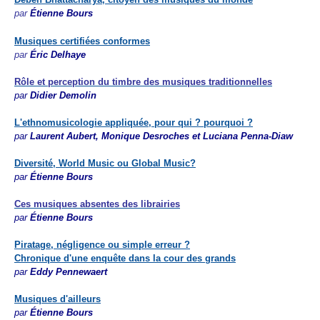
par
Étienne Bours
Musiques certifiées conformes
par
Éric Delhaye
Rôle et perception du timbre des musiques traditionnelles
par
Didier
Demolin
L'ethnomusicologie appliquée, pour qui ? pourquoi ?
par
Laurent Aubert, Monique Desroches et Luciana Penna-Diaw
Diversité, World Music ou Global Music?
par
Étienne Bours
Ces musiques absentes des librairies
par
Étienne Bours
Piratage, négligence ou simple erreur ?
Chronique d'une enquête dans la cour des grands
par
Eddy Pennewaert
Musiques d'ailleurs
par
Étienne Bours