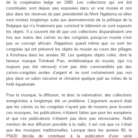
de la coopération belge en 1990. Les collections qui ont été
constituées sont depuis peu exposées dans un vrai musée et non
plus dans les réserves du parc présidentiel du Mont Ngaliema où elles
sont restées longtemps suite aux atermoiements de la politique de la
Belgique qui n’a finalement pas construit le bâtiment où sont exposés
les objets. Il a souvent été dit que ces collections disparaitraient une
fois aux mains des zaïrois ou des congolais puisqu’un musée n’est
pas un concept africain. Rappelons quand même que ce sont les
congolais qui ont préservé les objets du musée au cours des pillages
à Kinshasa dans les années 90. Les quelques objets volés, dont le
fameux masque Tshokwé Pwo, emblématique du musée, (qui n’a
toujours pas été retrouvé) n’ont pas étés commandités par des
zaïrois-congolais avides d’argent et ne sont certainement pas non
plus dans un salon sécurisé et climatisé quelque part au milieu de la
forêt équatoriale.
Pour la musique, la diffusion, et donc la valorisation, des collections
enregistrées a longtemps été un problème. L’argument avancé était
que les zaïrois ou les congolais n’ayant pas de moyens pour écouter
ces musiques, les publications n’étaient faites que pour les européens
et que ces publications n’étaient pas donc pas nécessaires. Nulle
mention de leur diffusion possible à la radio, il est vrai que ce n’était
que des musiques traditionnelles. Lorsque dans les années 80, le
PNUD décida de contribuer à la publication d’une série